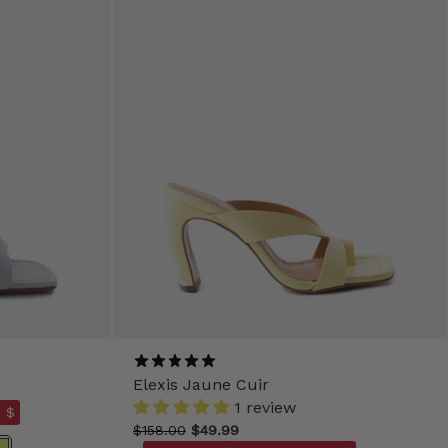
Elexis Jaune Cuir
1 review
 $
$158.00
$49.99