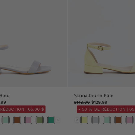
Bleu
YannaJaune Pâle
.99
$148.00
$129.99
 RÉDUCTION |
65,00 $
- 50 % DE RÉDUCTION |
65