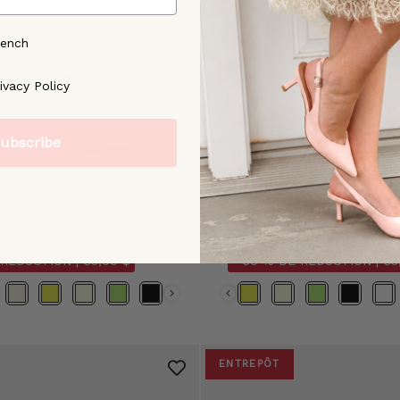
rench
ree to our [Privacy Policy]
ivacy Policy
ubscribe
e Cuir/Cuir Rose
Herrera Bleu Verni Bleu
.99
$158.00
$129.99
 RÉDUCTION |
65,00 $
- 50 % DE RÉDUCTION |
65
Couleur
ENTREPÔT