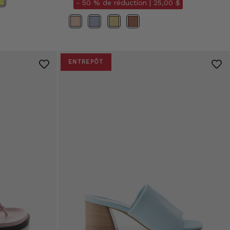
- 50 % de réduction |
25,00 $
Couleurs
ENTREPÔT