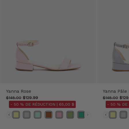
Yanna Rose
Yanna Pâle 
$148.00
$129.99
$148.00
$129
- 50 % DE RÉDUCTION |
65,00 $
- 50 % DE