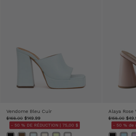
Vendome Bleu Cuir
Alaya Rose 
$168.00
$149.99
$158.00
$49.
- 50 % DE RÉDUCTION |
75,00 $
- 50 % de 
Couleur
Couleurs