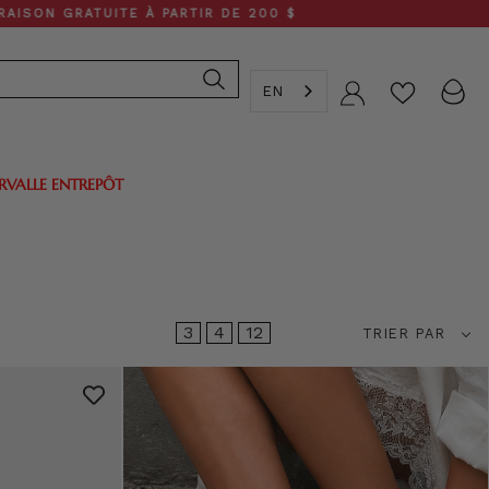
UITE À PARTIR DE 200 $
SOLDE D
EN
Compte
ERVALLE ENTREPÔT
Trier
3
4
12
TRIER PAR
par