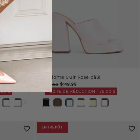
Vendome Cuir Rose pâle
$168.00
$149.99
,00 $
- 50 % DE RÉDUCTION |
75,00 $
Couleur
ENTREPÔT