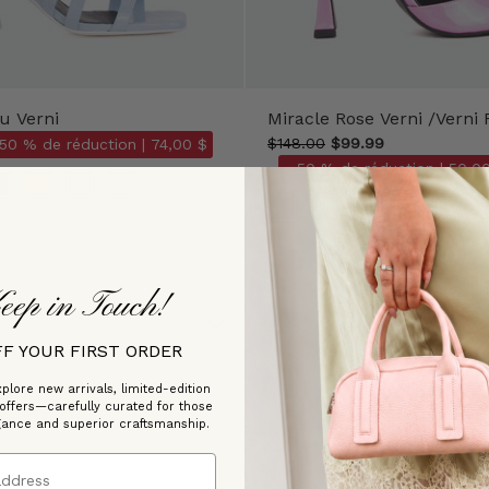
u Verni
Miracle Rose Verni /Verni 
$148.00
$99.99
 50 % de réduction |
74,00 $
- 50 % de réduction |
50,00
Couleur
eep in Touch!
FF YOUR FIRST ORDER
plore new arrivals, limited-edition
 offers—carefully curated for those
gance and superior craftsmanship.