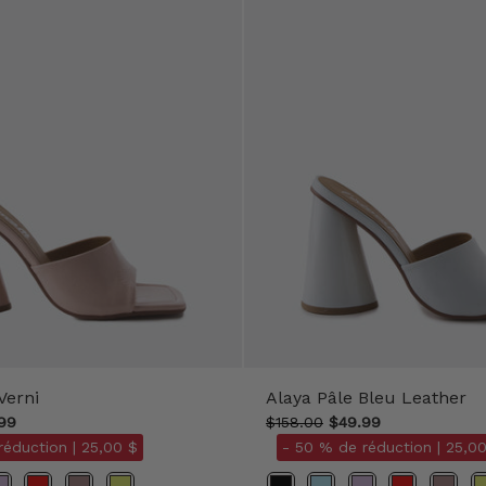
Verni
Alaya Pâle Bleu Leather
99
$158.00
$49.99
réduction |
25,00 $
- 50 % de réduction |
25,00
Couleurs