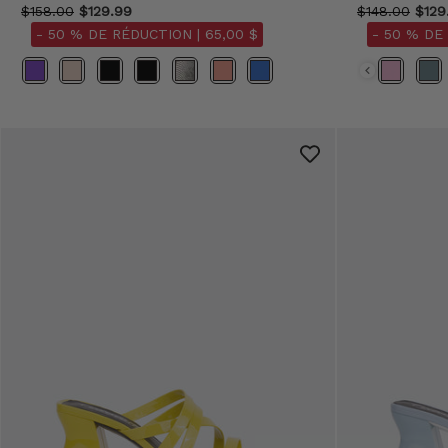
$158.00
$129.99
$148.00
$129
- 50 % DE RÉDUCTION |
65,00 $
- 50 % DE