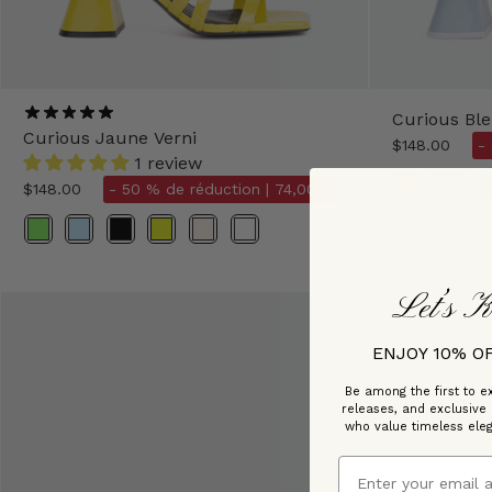
Curious Ble
Curious Jaune Verni
$148.00
-
1 review
Couleur
$148.00
- 50 % de réduction |
74,00 $
Couleur
Let’s K
ENJOY 10% O
Be among the first to ex
releases, and exclusive
who value timeless ele
Email