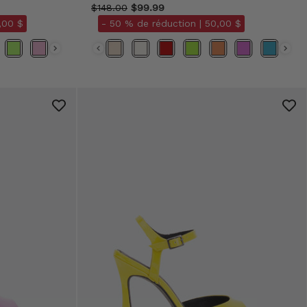
$148.00
$99.99
,00 $
- 50 % de réduction |
50,00 $
Couleurs