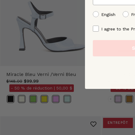
preffered language
English
F
By signing up, you ag
I agree to the Pr
S
Miracle Bleu Verni /Verni Bleu
Herrera Ros
$148.00
$99.99
$158.00
$129
- 50 % de réduction |
50,00 $
- 50 % DE
Couleur
Couleur
ENTREPÔT