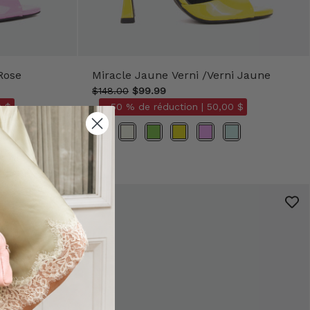
Rose
Miracle Jaune Verni /Verni Jaune
$148.00
$99.99
 $
- 50 % de réduction |
50,00 $
Couleur