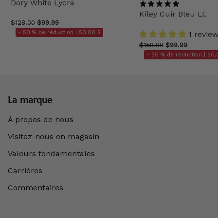
Dory White Lycra
Kiley Cuir Bleu Lt.
$128.00
$99.99
- 50 % de réduction |
50,00 $
1 revie
$158.00
$99.99
- 50 % de réduction |
50,
La marque
À propos de nous
Visitez-nous en magasin
Valeurs fondamentales
Carrières
Commentaires