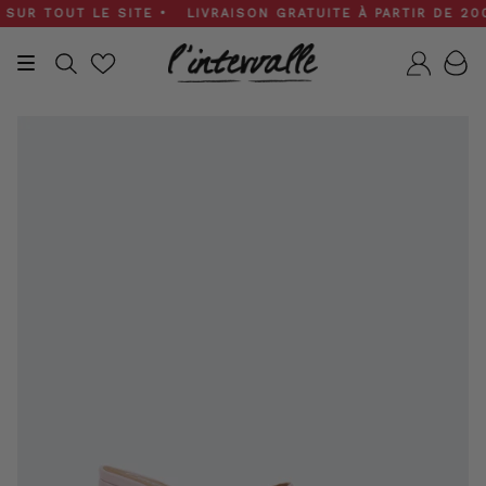
Skip
UR TOUT LE SITE • LIVRAISON GRATUITE À PARTIR DE 200 $
to
content
Recherche
Compt