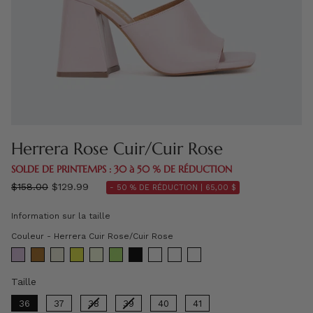
Herrera Rose Cuir/Cuir Rose
SOLDE DE PRINTEMPS : 30 à 50 % DE RÉDUCTION
régulier
$158.00
$129.99
- 50 % DE RÉDUCTION |
65,00 $
prix
Information sur la taille
Couleur
Couleur
-
Herrera Cuir Rose/Cuir Rose
Taille
Taille
36
37
38
39
40
41