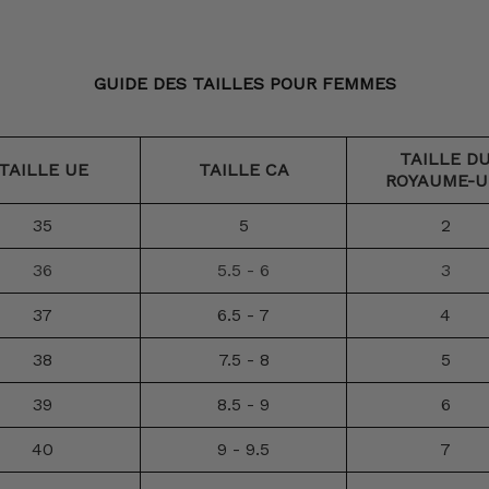
GUIDE DES TAILLES POUR FEMMES
TAILLE D
TAILLE UE
TAILLE CA
ROYAUME-U
35
5
2
36
5.5 - 6
3
37
6.5 - 7
4
38
7.5 - 8
5
39
8.5 - 9
6
40
9 - 9.5
7