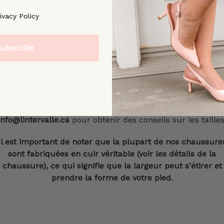
45
12 - 12.5
11.5 - 12
ree to our [Privacy Policy]
ivacy Policy
46
13 - 13.5
12.5 - 13
ubscribe
uillez noter que bien qu'il s'agisse de notre guide officiel 
tailles, les tailles peuvent varier en fonction du style de la
chaussure. N'hésitez pas à nous contacter à l'adresse
info@lintervalle.ca
pour obtenir des conseils sur les tailles
Il est important de noter que la plupart de nos chaussure
sont fabriquées en cuir véritable (voir les détails de la
chaussure), ce qui signifie que la largeur peut s'étirer et
prendre la forme de votre pied.