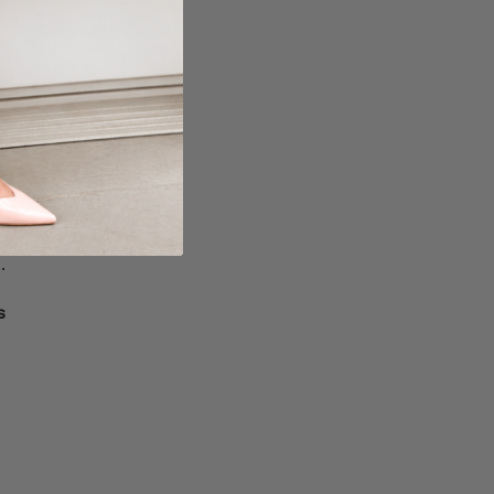
des
.
s