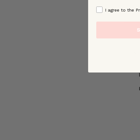
By signing up, you ag
I agree to the Pr
S
Ve