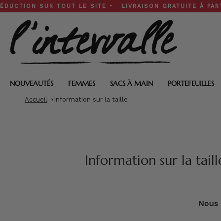
Skip
CTION SUR TOUT LE SITE • LIVRAISON GRATUITE À PARTIR D
to
content
NOUVEAUTÉS
FEMMES
SACS À MAIN
PORTEFEUILLES
Accueil
Information sur la taille
Information sur la taill
Nous u