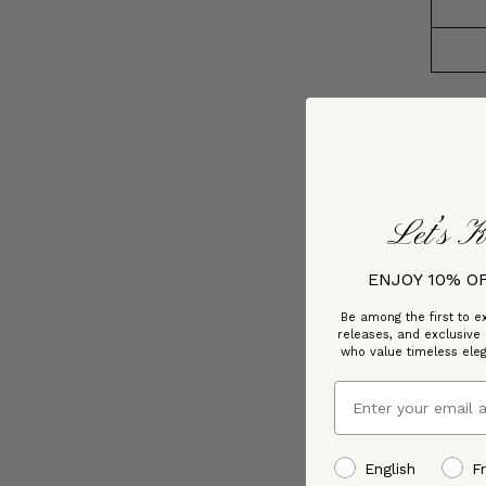
Let’s K
ENJOY 10% O
Be among the first to ex
releases, and exclusive
who value timeless ele
Email
preffered language
English
F