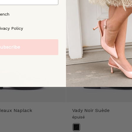
rench
ree to our [Privacy Policy]
ivacy Policy
ubscribe
rdeaux Naplack
Vady Noir Suède
épuisé
Couleur