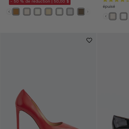
- 50 % de réduction |
50,00 $
épuisé
Couleur
Couleurs