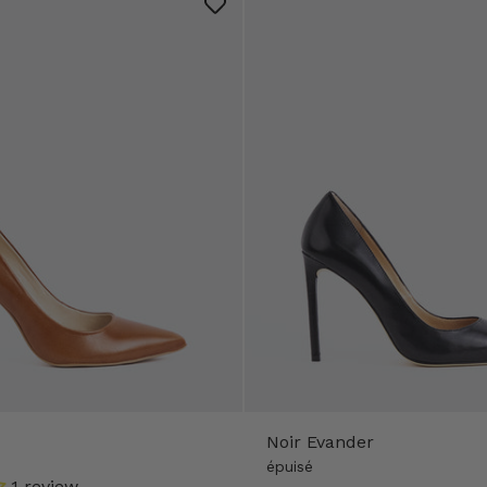
Noir Evander
épuisé
1 review