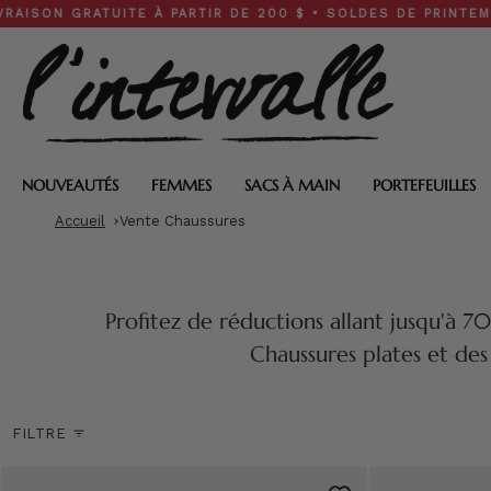
Skip
UITE À PARTIR DE 200 $ • SOLDES DE PRINTEMPS : 30 À 50
to
content
NOUVEAUTÉS
FEMMES
SACS À MAIN
PORTEFEUILLES
Accueil
Vente Chaussures
Profitez de réductions allant jusqu'à 7
Chaussures plates et de
FILTRE