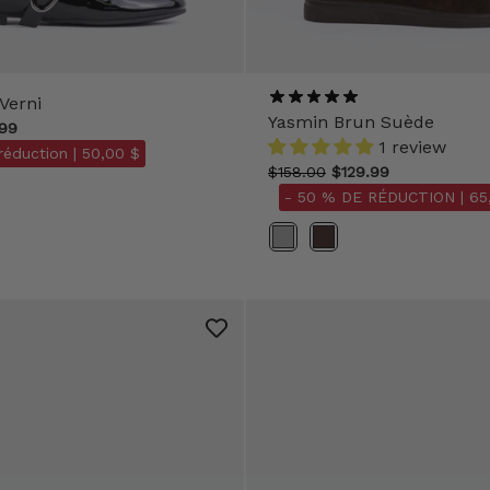
 Verni
Yasmin Brun Suède
99
1 review
réduction |
50,00 $
$158.00
$129.99
- 50 % DE RÉDUCTION |
65
Couleur