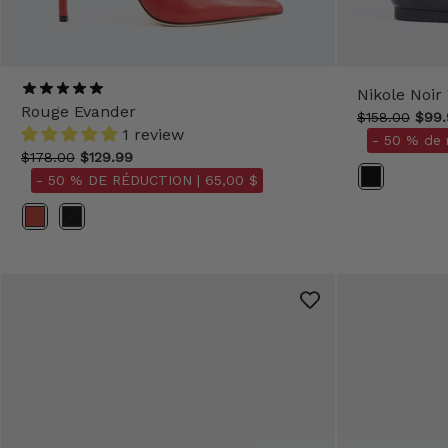
Nikole Noir
Rouge Evander
$158.00
$99.
1 review
- 50 % de 
$178.00
$129.99
- 50 % DE RÉDUCTION |
65,00 $