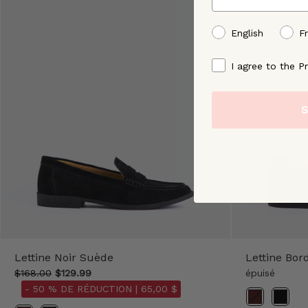
preffered language
English
F
By signing up, you ag
I agree to the Pr
S
Lettine Noir Suède
Lettine Bo
$168.00
$129.99
épuisé
- 50 % DE RÉDUCTION |
65,00 $
Couleur