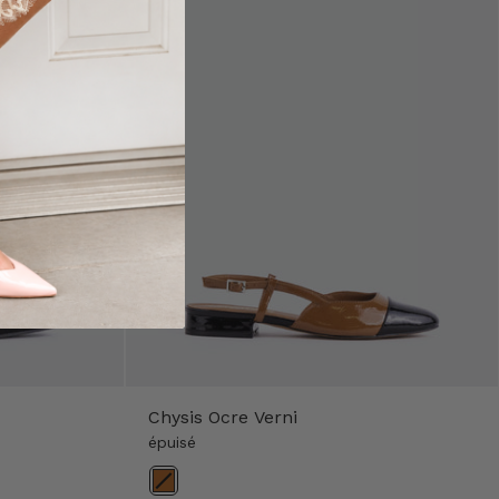
Chysis Ocre Verni
épuisé
Couleur