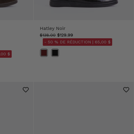
Hatley Noir
$138.00
$129.99
- 50 % DE RÉDUCTION |
65,00 $
Couleur
,00 $