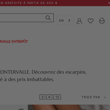
À PARTIR DE 200 $
SOLDE DE PRI
EN
Compte
ERVALLE ENTREPÔT
s L'INTERVALLE. Découvrez des escarpins,
 à des prix imbattables.
Trier
3
4
12
TRIER PAR
par