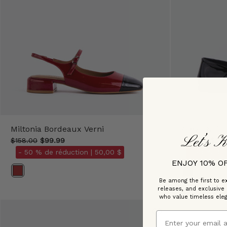
Miltonia Bordeaux Verni
Argyll Noir 
Let’s K
$158.00
$99.99
$148.00
$129
- 50 % de réduction |
50,00 $
- 50 % DE
ENJOY 10% O
Couleur
Couleur
Be among the first to ex
releases, and exclusive
who value timeless ele
Email