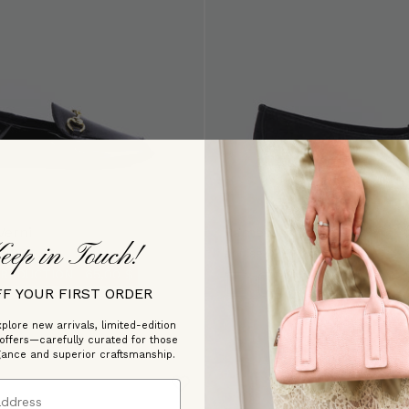
Verni
Ramesses Noir Suède
eep in Touch!
.99
épuisé
 RÉDUCTION |
65,00 $
Couleur
FF YOUR FIRST ORDER
plore new arrivals, limited-edition
 offers—carefully curated for those
gance and superior craftsmanship.