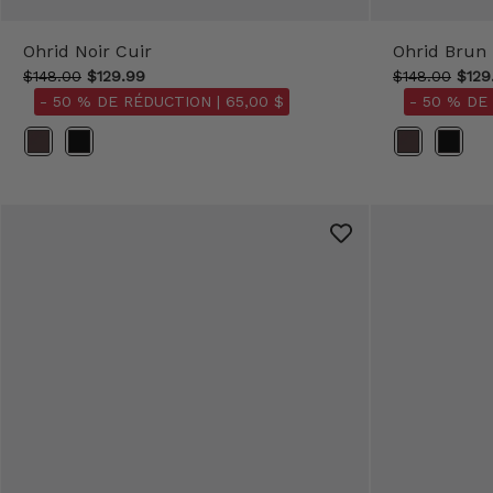
Ohrid Noir Cuir
Ohrid Brun
$148.00
$129.99
$148.00
$129
- 50 % DE RÉDUCTION |
65,00 $
- 50 % DE
Couleur
Couleur