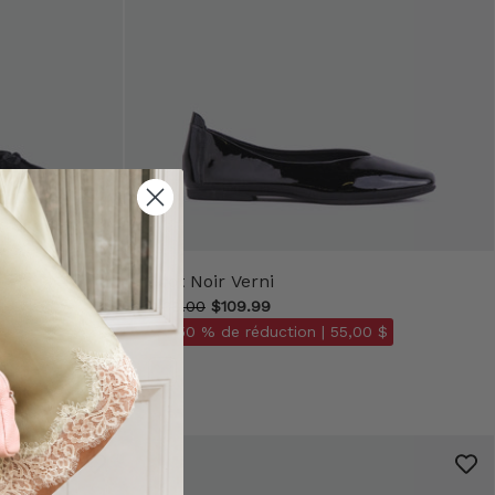
Scot Noir Verni
$138.00
$109.99
- 50 % de réduction |
55,00 $
Couleur