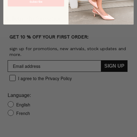
Subscribe
Bulletin d'information
GET 10 % OFF YOUR FIRST ORDER:
sign up for promotions, new arrivals, stock updates and
more.
SIGN UP
I agree to the Privacy Policy
Language:
English
French