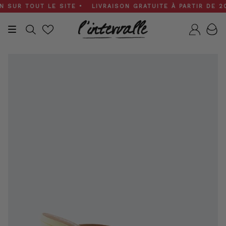
Skip
UR TOUT LE SITE • LIVRAISON GRATUITE À PARTIR DE 200 $
to
content
Recherche
Compt