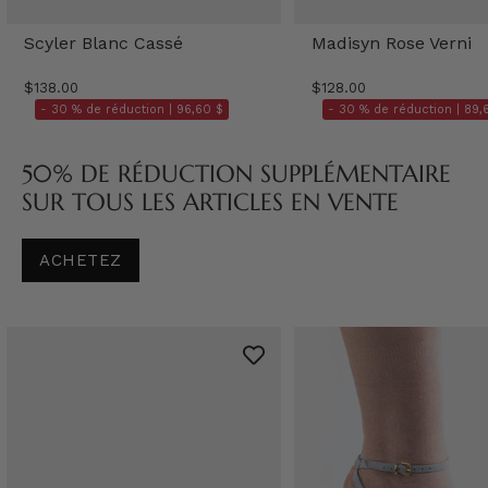
Scyler Blanc Cassé
Madisyn Rose Verni
$138.00
$128.00
- 30 % de réduction |
96,60 $
- 30 % de réduction |
89,
50% DE RÉDUCTION SUPPLÉMENTAIRE
SUR TOUS LES ARTICLES EN VENTE
ACHETEZ