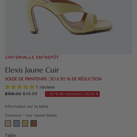
L'INTERVALLE ENTREPÔT
Elexis Jaune Cuir
SOLDE DE PRINTEMPS : 30 à 50 % DE RÉDUCTION
1 review
régulier
$158.00
$49.99
- 50 % de réduction |
25,00 $
prix
Information sur la taille
Couleurs
Couleurs
-
Cuir Jaune Elexis
Taille
Taille