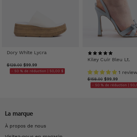
Dory White Lycra
Kiley Cuir Bleu Lt.
$128.00
$99.99
- 50 % de réduction |
50,00 $
1 revie
$158.00
$99.99
- 50 % de réduction |
50,
La marque
À propos de nous
Visitez-nous en magasin