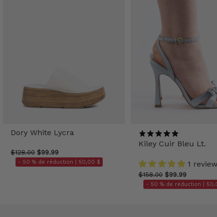
Dory White Lycra
Kiley Cuir Bleu Lt.
$128.00
$99.99
- 50 % de réduction |
50,00 $
1 revie
$158.00
$99.99
- 50 % de réduction |
50,