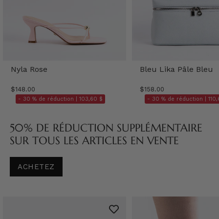
Nyla Rose
Bleu Lika Pâle Bleu
$148.00
$158.00
- 30 % de réduction |
103,60 $
- 30 % de réduction |
110,
50% DE RÉDUCTION SUPPLÉMENTAIRE
SUR TOUS LES ARTICLES EN VENTE
ACHETEZ