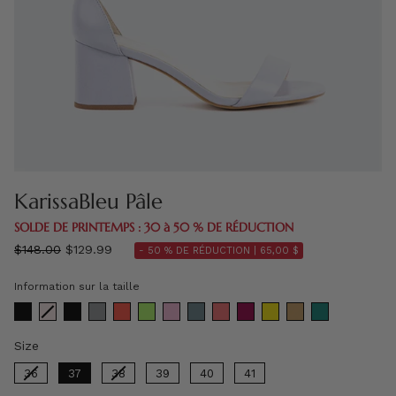
KarissaBleu Pâle
SOLDE DE PRINTEMPS : 30 à 50 % DE RÉDUCTION
régulier
$148.00
$129.99
- 50 % DE RÉDUCTION |
65,00 $
prix
Information sur la taille
Size
Size
36
37
38
39
40
41