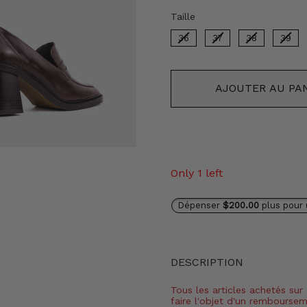
Taille
Taille
36
37
38
39
AJOUTER AU PA
Only 1 left
Dépenser
$200.00
plus pour 
DESCRIPTION
Tous les articles achetés sur
faire l'objet d'un rembourse