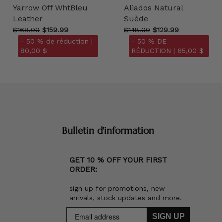
Yarrow Off WhtBleu
Aliados Natural
Leather
Suède
$168.00
$159.99
$148.00
$129.99
- 50 % de réduction |
- 50 % DE
80,00 $
RÉDUCTION |
65,00 $
Bulletin d'information
GET 10 % OFF YOUR FIRST
ORDER:
sign up for promotions, new
arrivals, stock updates and more.
SIGN UP