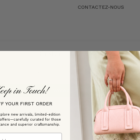
CONTACTEZ-NOUS
Customer Reviews
Be the first to write a review
eep in Touch!
Write a review
FF YOUR FIRST ORDER
plore new arrivals, limited-edition
 offers—carefully curated for those
gance and superior craftsmanship.