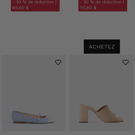
- 30 % de réduction |
- 30 % de réduction |
89,60 $
110,60 $
ACHETEZ