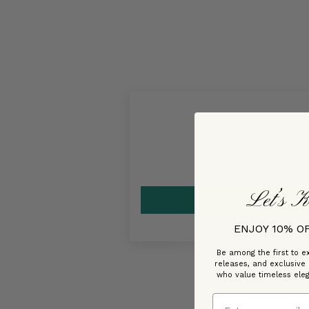
Let’s K
ENJOY 10% O
Be among the first to ex
releases, and exclusive
who value timeless ele
Email