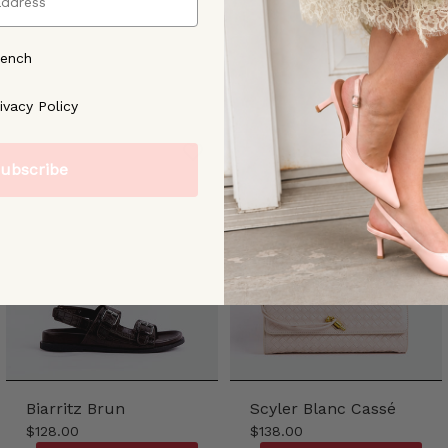
rench
ree to our [Privacy Policy]
ivacy Policy
ubscribe
Biarritz Brun
Scyler Blanc Cassé
$128.00
$138.00