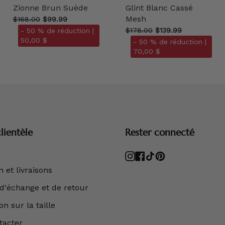
Zionne Brun Suède
Glint Blanc Cassé
Mesh
$168.00
$99.99
$178.00
$139.99
- 50 % de réduction |
50,00 $
- 50 % de réduction |
70,00 $
lientèle
Rester connecté
Instagram
Facebook
TikTok
Pinterest
 et livraisons
 d'échange et de retour
n sur la taille
tacter