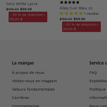
Dory White Lycra
Kiley Cuir Bleu Lt.
$128.00
$99.99
1 review
- 50 % de réduction |
$158.00
$99.99
50,00 $
- 50 % de réduction |
50,00 $
La marque
Service c
À propos de nous
FAQ
Visitez-nous en magasin
Expédition
Valeurs fondamentales
Politique
Carrières
Informatio
Commentaires
Nous con