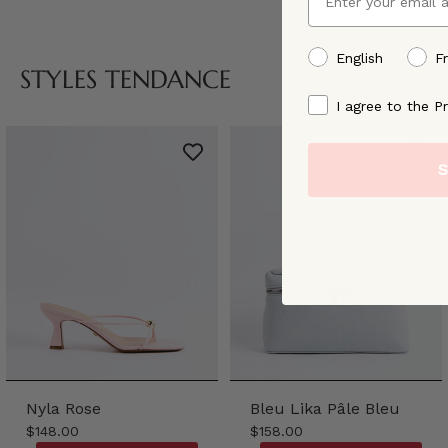
preffered language
English
F
STYLES TENDANCE
By signing up, you ag
I agree to the Pr
S
Nyla Rose
Bleu Lika Pâle Bleu
$148.00
$158.00