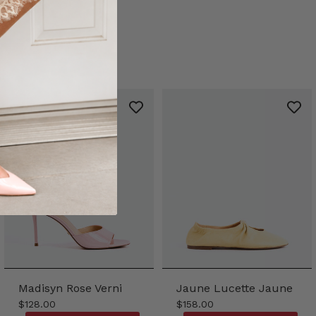
Madisyn Rose Verni
Jaune Lucette Jaune
$128.00
$158.00