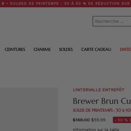
LDES DE PRINTEMPS : 30 À 50 % DE RÉDUCTION SUR TOUT LE
CEINTURES
CHARMS
SOLDES
CARTE CADEAU
L'INT
L'INTERVALLE ENTREPÔT
Brewer Brun Cu
SOLDE DE PRINTEMPS : 30 à 5
régulier
$168.00
$59.99
- 50 % 
prix
Information sur la taille