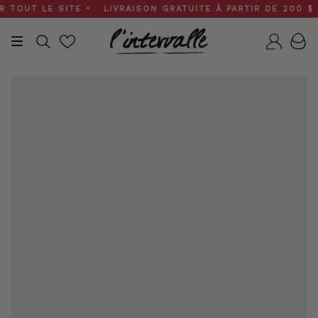
Skip
UT LE SITE • LIVRAISON GRATUITE À PARTIR DE 200 $ • S
to
content
Recherche
Compt