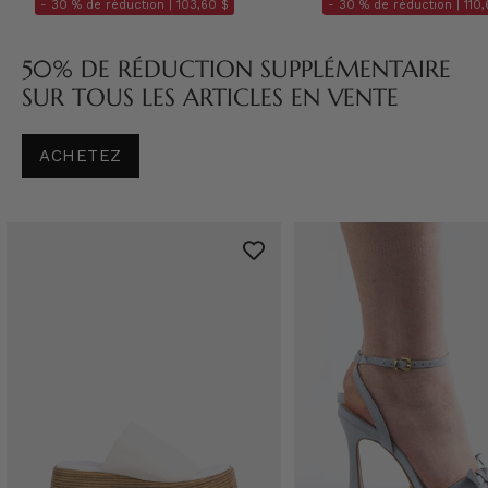
- 30 % de réduction |
103,60 $
- 30 % de réduction |
110,
50% DE RÉDUCTION SUPPLÉMENTAIRE
SUR TOUS LES ARTICLES EN VENTE
ACHETEZ