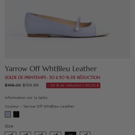
Yarrow Off WhtBleu Leather
SOLDE DE PRINTEMPS : 30 à 50 % DE RÉDUCTION
régulier
$168.00
$159.99
- 50 % de réduction |
80,00 $
prix
Information sur la taille
Couleur
Couleur
-
Yarrow Off WhtBleu Leather
Size
Size