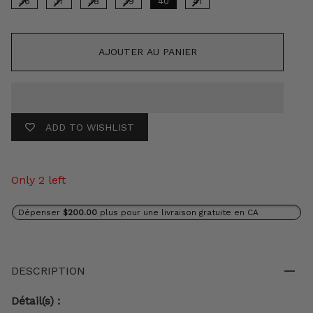
36
37
38
39
40
41
AJOUTER AU PANIER
ADD TO WISHLIST
Only 2 left
Dépenser
$200.00
plus pour une livraison gratuite en CA
DESCRIPTION
Détail(s) :