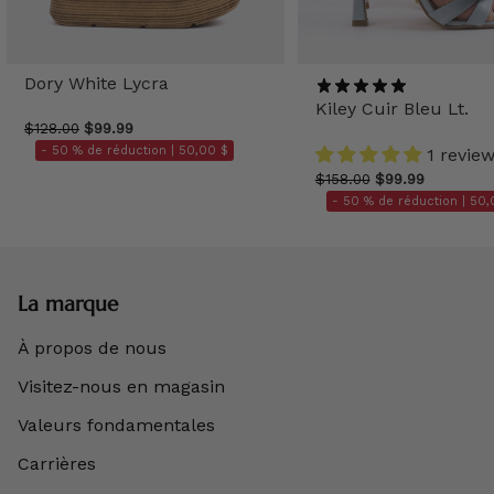
Dory White Lycra
Kiley Cuir Bleu Lt.
$128.00
$99.99
- 50 % de réduction |
50,00 $
1 revie
$158.00
$99.99
- 50 % de réduction |
50,
La marque
À propos de nous
Visitez-nous en magasin
Valeurs fondamentales
Carrières