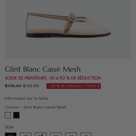
Glint Blanc Cassé Mesh
SOLDE DE PRINTEMPS : 30 à 50 % DE RÉDUCTION
régulier
$178.00
$139.99
- 50 % de réduction |
70,00 $
prix
Information sur la taille
Couleur
Couleur
-
Glint Blanc Cassé Mesh
Size
Size