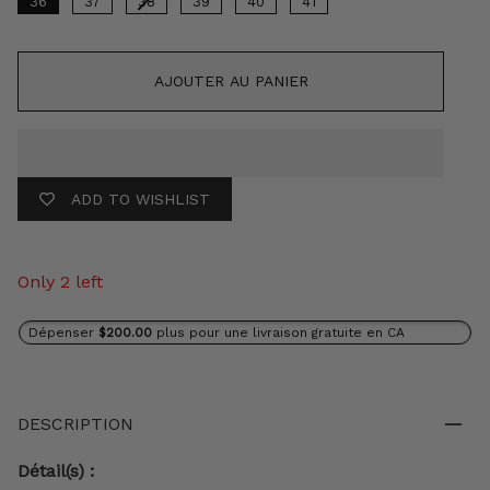
36
37
38
39
40
41
AJOUTER AU PANIER
ADD TO WISHLIST
Only 2 left
Dépenser
$200.00
plus pour une livraison gratuite en CA
DESCRIPTION
Détail(s) :