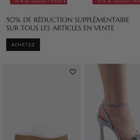
- 30 % de réduction |
103,60 $
- 30 % de réduction |
110,
50% DE RÉDUCTION SUPPLÉMENTAIRE
SUR TOUS LES ARTICLES EN VENTE
ACHETEZ