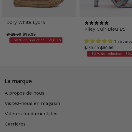
Dory White Lycra
Kiley Cuir Bleu Lt.
$128.00
$99.99
- 50 % de réduction |
50,00 $
1 revie
$158.00
$99.99
- 50 % de réduction |
50,
La marque
À propos de nous
Visitez-nous en magasin
Valeurs fondamentales
Carrières