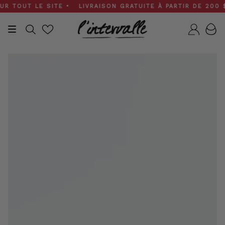
Skip
TOUT LE SITE • LIVRAISON GRATUITE À PARTIR DE 200 $ • 
to
content
Recherche
Compt