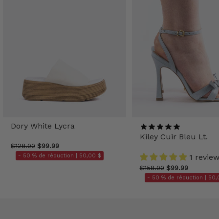
Dory White Lycra
Kiley Cuir Bleu Lt.
$128.00
$99.99
- 50 % de réduction |
50,00 $
1 revie
$158.00
$99.99
- 50 % de réduction |
50,