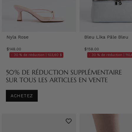
Nyla Rose
Bleu Lika Pâle Bleu
$148.00
$158.00
- 30 % de réduction |
103,60 $
- 30 % de réduction |
110,
50% DE RÉDUCTION SUPPLÉMENTAIRE
SUR TOUS LES ARTICLES EN VENTE
ACHETEZ