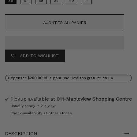
36
37
38
39
40
41
AJOUTER AU PANIER
ADD TO WISHLIST
Dépenser
$200.00
plus pour une livraison gratuite en CA
Pickup available at
011-Mapleview Shopping Centre
Usually ready in 2-4 days
Check availability at other stores
DESCRIPTION