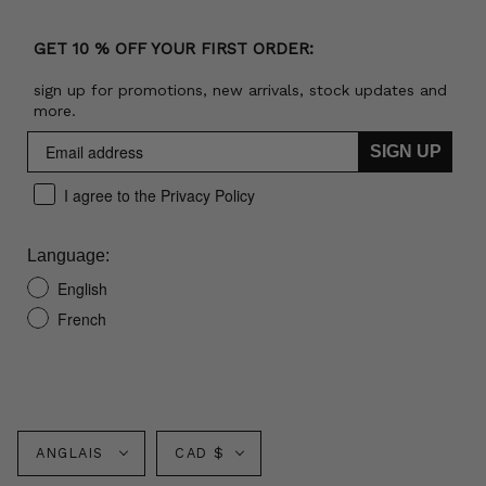
GET 10 % OFF YOUR FIRST ORDER:
sign up for promotions, new arrivals, stock updates and
more.
SIGN UP
I agree to the Privacy Policy
Language:
English
French
Langue
Monnaie
ANGLAIS
CAD $