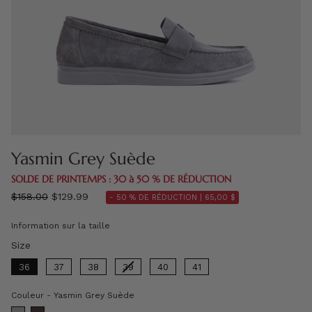
Yasmin Grey Suède
SOLDE DE PRINTEMPS : 30 à 50 % DE RÉDUCTION
régulier
$158.00
$129.99
- 50 % DE RÉDUCTION |
65,00 $
prix
Information sur la taille
Size
Size
36
37
38
39
40
41
Couleur
Couleur
-
Yasmin Grey Suède