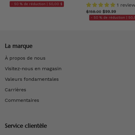
- 50 % de réduction |
50,00 $
1 revie
$158.00
$99.99
- 50 % de réduction |
50,
La marque
À propos de nous
Visitez-nous en magasin
Valeurs fondamentales
Carrières
Commentaires
Service clientèle