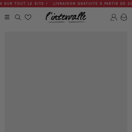
Skip
UR TOUT LE SITE • LIVRAISON GRATUITE À PARTIR DE 200 $
to
content
Recherche
Compt