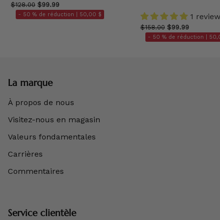
$128.00
$99.99
- 50 % de réduction |
50,00 $
1 revie
$158.00
$99.99
- 50 % de réduction |
50,
La marque
À propos de nous
Visitez-nous en magasin
Valeurs fondamentales
Carrières
Commentaires
Service clientèle