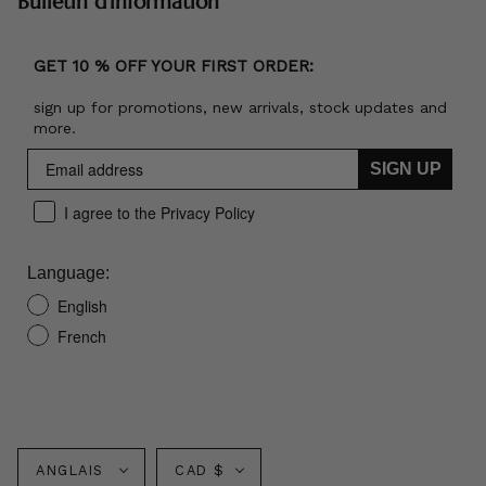
Bulletin d'information
GET 10 % OFF YOUR FIRST ORDER:
sign up for promotions, new arrivals, stock updates and
more.
SIGN UP
I agree to the Privacy Policy
Language:
English
French
Langue
Monnaie
ANGLAIS
CAD $