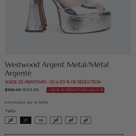
Westwood Argent Metal/Mètal
Argenté
SOLDE DE PRINTEMPS : 30 à 50 % DE RÉDUCTION
régulier
$188.00
$129.99
- 50 % DE RÉDUCTION |
65,00 $
prix
Information sur la taille
Taille
Taille
36
37
38
39
40
41