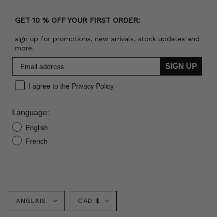
GET 10 % OFF YOUR FIRST ORDER:
sign up for promotions, new arrivals, stock updates and
more.
SIGN UP
I agree to the Privacy Policy
Language:
English
French
Langue
Monnaie
ANGLAIS
CAD $