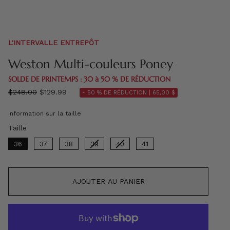
L'INTERVALLE ENTREPÔT
Weston Multi-couleurs Poney
SOLDE DE PRINTEMPS : 30 à 50 % DE RÉDUCTION
régulier
$248.00
$129.99
- 50 % DE RÉDUCTION |
65,00 $
prix
Information sur la taille
Taille
Taille
36
37
38
39
40
41
AJOUTER AU PANIER