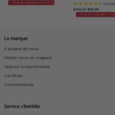
- 50 % de réduction |
50,00 $
1 revie
$158.00
$99.99
- 50 % de réduction |
50,
La marque
À propos de nous
Visitez-nous en magasin
Valeurs fondamentales
Carrières
Commentaires
Service clientèle