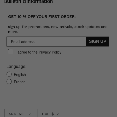
Bulletin d'information
GET 10 % OFF YOUR FIRST ORDER:
sign up for promotions, new arrivals, stock updates and
more.
SIGN UP
I agree to the Privacy Policy
Language:
English
French
Langue
Monnaie
ANGLAIS
CAD $