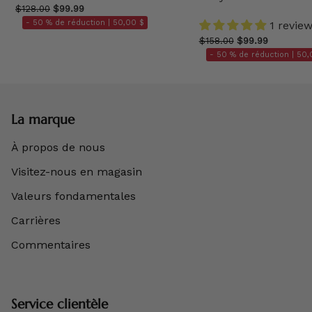
$128.00
$99.99
- 50 % de réduction |
50,00 $
1 revie
$158.00
$99.99
- 50 % de réduction |
50,
La marque
À propos de nous
Visitez-nous en magasin
Valeurs fondamentales
Carrières
Commentaires
Service clientèle