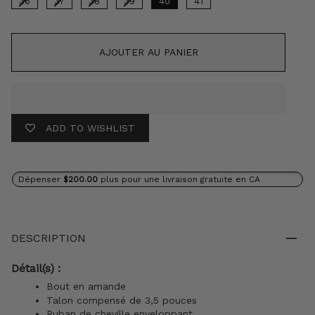
36
37
38
39
40
41
AJOUTER AU PANIER
ADD TO WISHLIST
Dépenser
$200.00
plus pour une livraison gratuite en CA
DESCRIPTION
Détail(s) :
Bout en amande
Talon compensé de 3,5 pouces
Ruban de cheville enveloppant