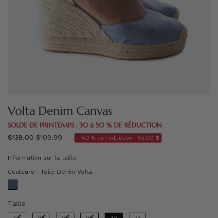
Volta Denim Canvas
SOLDE DE PRINTEMPS : 30 à 50 % DE RÉDUCTION
régulier
$138.00
$109.99
- 50 % de réduction |
55,00 $
prix
Information sur la taille
Couleurs
Couleurs
-
Toile Denim Volta
Taille
Taille