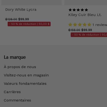
Dory White Lycra
Kiley Cuir Bleu Lt.
$128.00
$99.99
- 50 % de réduction |
50,00 $
1 revie
$158.00
$99.99
- 50 % de réduction |
50,
La marque
À propos de nous
Visitez-nous en magasin
Valeurs fondamentales
Carrières
Commentaires