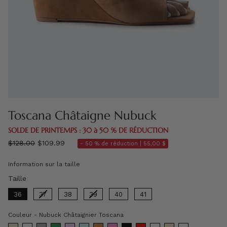
Toscana Châtaigne Nubuck
SOLDE DE PRINTEMPS : 30 à 50 % DE RÉDUCTION
régulier
$128.00
$109.99
- 50 % de réduction |
55,00 $
prix
Information sur la taille
Taille
Taille
36
37
38
39
40
41
Couleur
Couleur
-
Nubuck Châtaignier Toscana