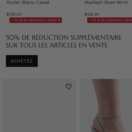
Scyler Blanc Cassé
Madisyn Rose Verni
$138.00
$128.00
- 30 % de réduction |
96,60 $
- 30 % de réduction |
89,
50% DE RÉDUCTION SUPPLÉMENTAIRE
SUR TOUS LES ARTICLES EN VENTE
ACHETEZ