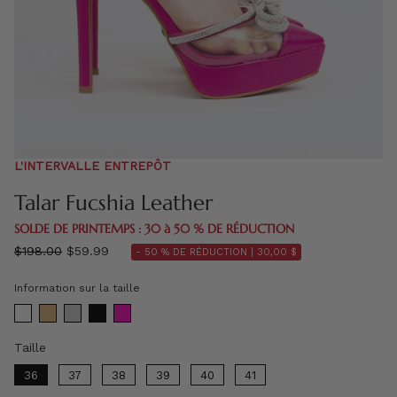
L'INTERVALLE ENTREPÔT
Talar Fucshia Leather
SOLDE DE PRINTEMPS : 30 à 50 % DE RÉDUCTION
régulier
$198.00
$59.99
- 50 % DE RÉDUCTION |
30,00 $
prix
Information sur la taille
Taille
Taille
36
37
38
39
40
41