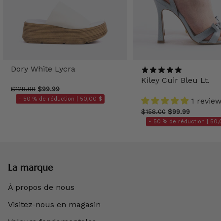
Dory White Lycra
Kiley Cuir Bleu Lt.
$128.00
$99.99
- 50 % de réduction |
50,00 $
1 revie
$158.00
$99.99
- 50 % de réduction |
50,
La marque
À propos de nous
Visitez-nous en magasin