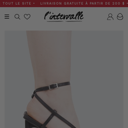
Skip
UT LE SITE • LIVRAISON GRATUITE À PARTIR DE 200 $ • SO
to
content
Recherche
Compt