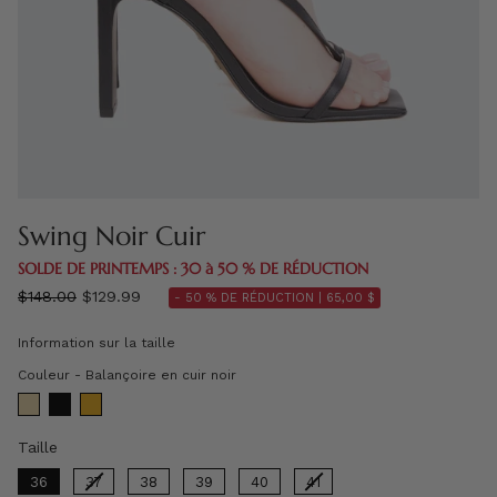
Swing Noir Cuir
SOLDE DE PRINTEMPS : 30 à 50 % DE RÉDUCTION
régulier
$148.00
$129.99
- 50 % DE RÉDUCTION |
65,00 $
prix
Information sur la taille
Couleur
Couleur
-
Balançoire en cuir noir
Taille
Taille
36
37
38
39
40
41