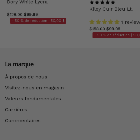
Dory White Lycra
Kiley Cuir Bleu Lt.
$128.00
$99.99
- 50 % de réduction |
50,00 $
1 revie
$158.00
$99.99
- 50 % de réduction |
50,
La marque
À propos de nous
Visitez-nous en magasin
Valeurs fondamentales
Carrières
Commentaires