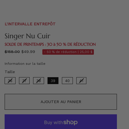
L'INTERVALLE ENTREPÔT
Singer Nu Cuir
SOLDE DE PRINTEMPS : 30 à 50 % DE RÉDUCTION
régulier
$158.00
$49.99
- 50 % de réduction |
25,00 $
prix
Information sur la taille
Taille
Taille
36
37
38
39
40
41
AJOUTER AU PANIER