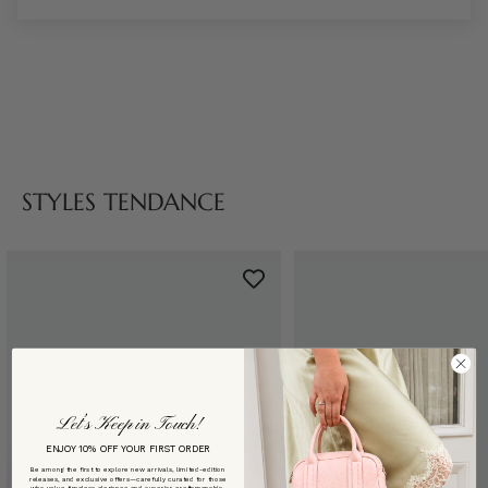
STYLES TENDANCE
Let’s Keep in Touch!
ENJOY 10% OFF YOUR FIRST ORDER
Be among the first to explore new arrivals, limited-edition
releases, and exclusive offers—carefully curated for those