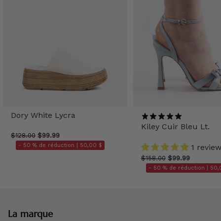
Dory White Lycra
Kiley Cuir Bleu Lt.
$128.00
$99.99
- 50 % de réduction |
50,00 $
1 revie
$158.00
$99.99
- 50 % de réduction |
50,
La marque