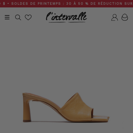
Skip
• SOLDES DE PRINTEMPS : 30 À 50 % DE RÉDUCTION SUR TOU
to
content
Recherche
Compt