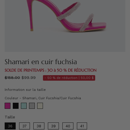
Shamari en cuir fuchsia
SOLDE DE PRINTEMPS : 30 à 50 % DE RÉDUCTION
régulier
$158.00
$99.99
- 50 % de réduction |
50,00 $
prix
Information sur la taille
Couleur
Couleur
-
Shamari, Cuir Fucshia/Cuir Fucshia
Taille
Taille
36
37
38
39
40
41