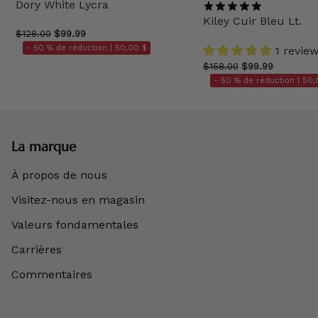
Dory White Lycra
Kiley Cuir Bleu Lt.
$128.00
$99.99
- 50 % de réduction |
50,00 $
1 revie
$158.00
$99.99
- 50 % de réduction |
50,
La marque
À propos de nous
Visitez-nous en magasin
Valeurs fondamentales
Carrières
Commentaires