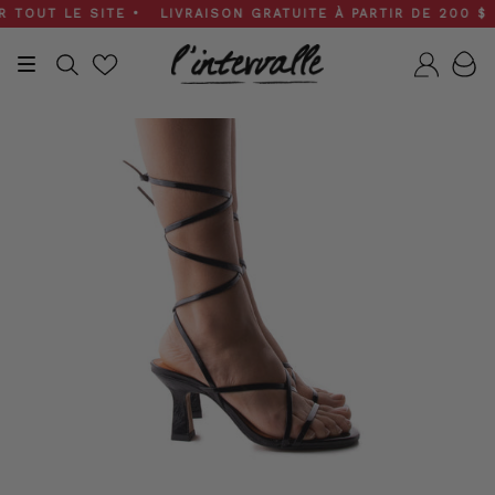
Skip
OUT LE SITE • LIVRAISON GRATUITE À PARTIR DE 200 $ • S
to
content
Recherche
Compt