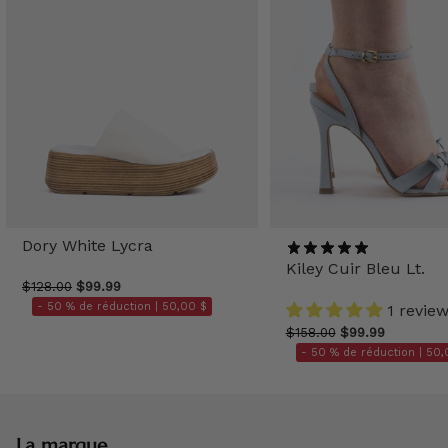
Dory White Lycra
Kiley Cuir Bleu Lt.
$128.00
$99.99
- 50 % de réduction |
50,00 $
1 revie
$158.00
$99.99
- 50 % de réduction |
50,
La marque