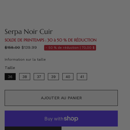
Serpa Noir Cuir
SOLDE DE PRINTEMPS : 30 à 50 % DE RÉDUCTION
régulier
$158.00
$139.99
- 50 % de réduction |
70,00 $
prix
Information sur la taille
Taille
Taille
36
38
37
39
40
41
AJOUTER AU PANIER