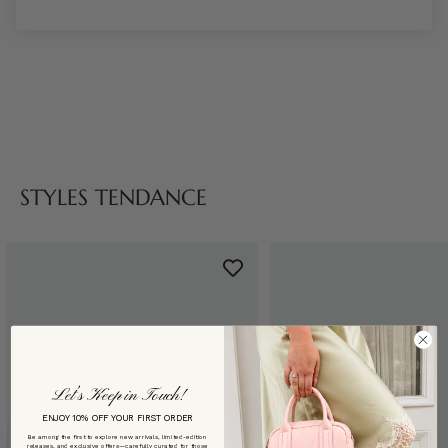
STYLES TENDANCE
Let’s Keep in Touch!
ENJOY 10% OFF YOUR FIRST ORDER
Be among the first to explore new arrivals, limited-edition
releases, and exclusive offers—carefully curated for those