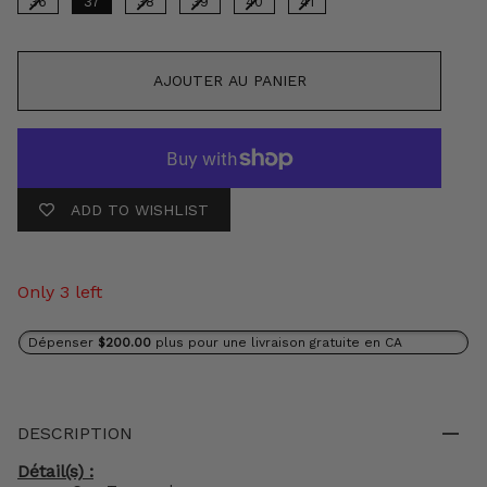
36
37
38
39
40
41
AJOUTER AU PANIER
ADD TO WISHLIST
Only 3 left
Dépenser
$200.00
plus pour une livraison gratuite en CA
DESCRIPTION
Détail(s) :