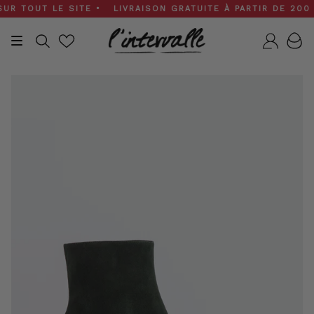
Skip
 TOUT LE SITE • LIVRAISON GRATUITE À PARTIR DE 200 $ •
to
content
Recherche
Compt