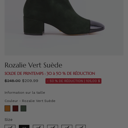
Rozalie Vert Suède
SOLDE DE PRINTEMPS : 30 à 50 % DE RÉDUCTION
régulier
$248.00
$209.99
- 50 % DE RÉDUCTION |
105,00 $
prix
Information sur la taille
Couleur
Couleur
-
Rozalie Vert Suède
Size
Size