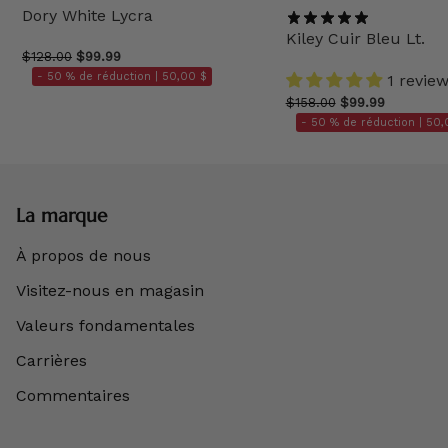
Dory White Lycra
Kiley Cuir Bleu Lt.
$128.00
$99.99
- 50 % de réduction |
50,00 $
1 revie
$158.00
$99.99
- 50 % de réduction |
50,
La marque
À propos de nous
Visitez-nous en magasin
Valeurs fondamentales
Carrières
Commentaires