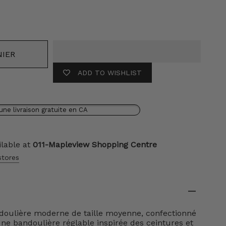
eur
NIER
ADD TO WISHLIST
une livraison gratuite en CA
ilable at
011-Mapleview Shopping Centre
stores
doulière moderne de taille moyenne, confectionné
'une bandoulière réglable inspirée des ceintures et