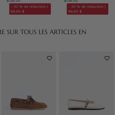
$128.00
$138.00
- 30 % de réduction |
- 30 % de réduction |
89,60 $
96,60 $
 SUR TOUS LES ARTICLES EN