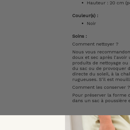
Hauteur : 20 cm (p
Couleur(s) :
Noir
Soins :
Comment nettoyer ?
Nous vous recommandons 
doux et sec après l'avoir u
produits de nettoyage ou d
du sac ou de provoquer de
directe du soleil, à la cha
rugueuses. S'il est mouil
Comment les conserver ?
Pour préserver la forme d
dans un sac à poussière e
LIVRAISON ET RETOURS