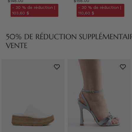
$148.00
$158.00
- 30 % de réduction |
- 30 % de réduction |
103,60 $
110,60 $
50% DE RÉDUCTION SUPPLÉMENTAIRE
VENTE