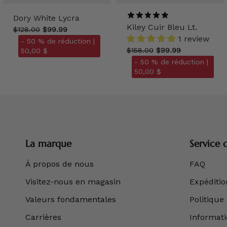
Dory White Lycra
Kiley Cuir Bleu Lt.
$128.00
$99.99
1 review
- 50 % de réduction |
$158.00
$99.99
50,00 $
- 50 % de réduction |
50,00 $
La marque
Service c
À propos de nous
FAQ
Visitez-nous en magasin
Expédition
Valeurs fondamentales
Politique
Carrières
Informatio