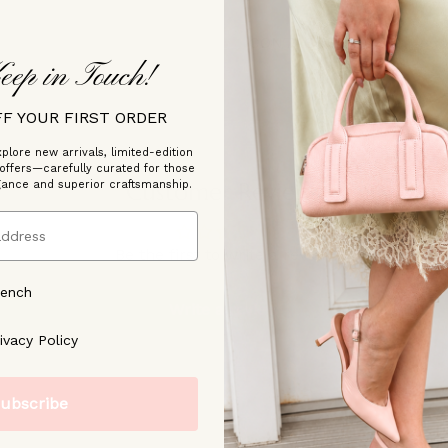
CONTACTEZ-NOUS
eep in Touch!
FF YOUR FIRST ORDER
plore new arrivals, limited-edition
 offers—carefully curated for those
Customer Reviews
gance and superior craftsmanship.
Be the first to write a review
rench
Write a review
ree to our [Privacy Policy]
ivacy Policy
ubscribe