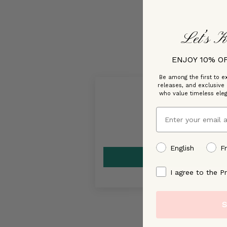
Let’s K
ENJOY 10% O
Be among the first to ex
releases, and exclusive
who value timeless ele
Email
preffered language
English
F
By signing up, you ag
I agree to the Pr
S