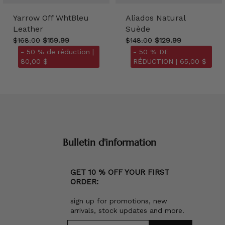
Yarrow Off WhtBleu
Aliados Natural
Leather
Suède
$168.00
$159.99
$148.00
$129.99
- 50 % de réduction |
- 50 % DE
80,00 $
RÉDUCTION |
65,00 $
Bulletin d'information
GET 10 % OFF YOUR FIRST
ORDER:
sign up for promotions, new
arrivals, stock updates and more.