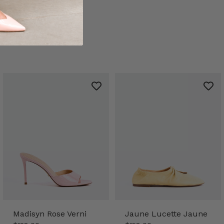
Madisyn Rose Verni
Jaune Lucette Jaune