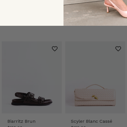
Biarritz Brun
Scyler Blanc Cassé