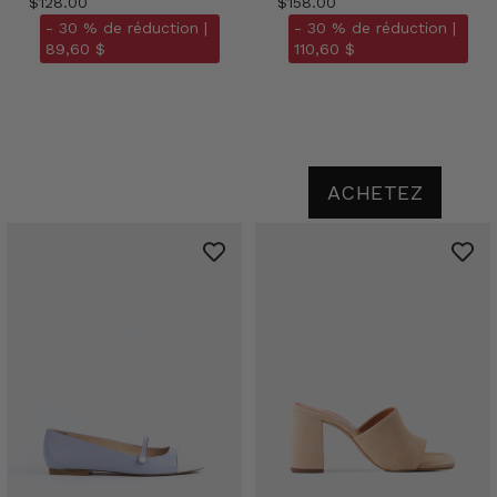
$128.00
$158.00
- 30 % de réduction |
- 30 % de réduction |
89,60 $
110,60 $
ACHETEZ