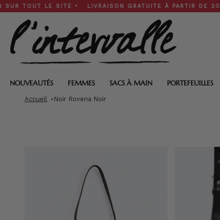
Skip
UT LE SITE • LIVRAISON GRATUITE À PARTIR DE 200 $ • SO
to
content
NOUVEAUTÉS
FEMMES
SACS À MAIN
PORTEFEUILLES
Accueil
Noir Rovena Noir