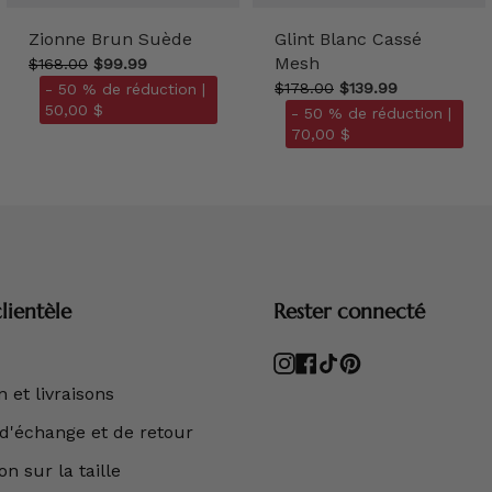
Zionne Brun Suède
Glint Blanc Cassé
Mesh
$168.00
$99.99
$178.00
$139.99
- 50 % de réduction |
50,00 $
- 50 % de réduction |
70,00 $
lientèle
Rester connecté
Instagram
Facebook
TikTok
Pinterest
 et livraisons
 d'échange et de retour
n sur la taille