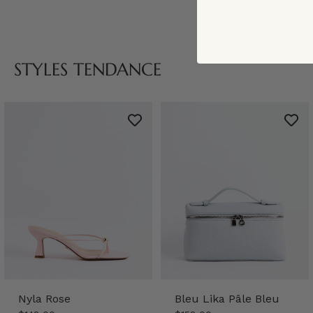
STYLES TENDANCE
Nyla Rose
Bleu Lika Pâle Bleu