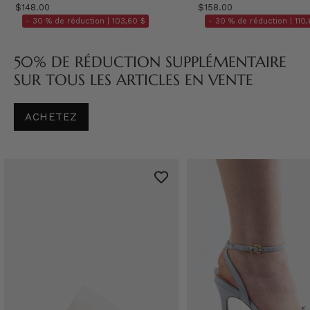
$148.00
$158.00
- 30 % de réduction |
103,60 $
- 30 % de réduction |
110,
50% DE RÉDUCTION SUPPLÉMENTAIRE
SUR TOUS LES ARTICLES EN VENTE
ACHETEZ