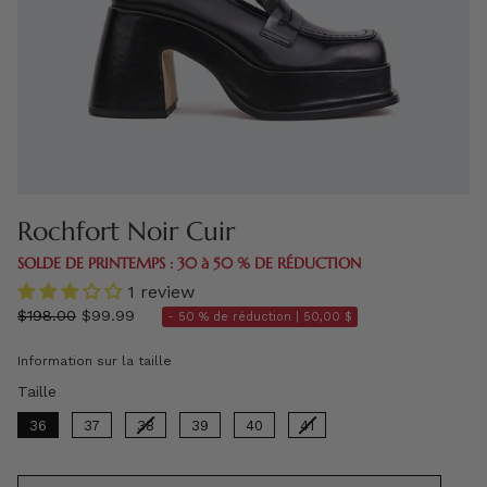
Rochfort Noir Cuir
SOLDE DE PRINTEMPS : 30 à 50 % DE RÉDUCTION
1 review
régulier
$198.00
$99.99
- 50 % de réduction |
50,00 $
prix
Information sur la taille
Taille
Taille
36
37
38
39
40
41