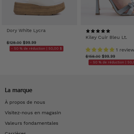
Dory White Lycra
Kiley Cuir Bleu Lt.
$128.00
$99.99
- 50 % de réduction |
50,00 $
1 revie
$158.00
$99.99
- 50 % de réduction |
50,
La marque
À propos de nous
Visitez-nous en magasin
Valeurs fondamentales
Carrières