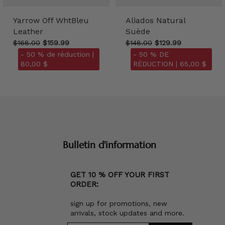
Yarrow Off WhtBleu
Aliados Natural
Leather
Suède
$168.00
$159.99
$148.00
$129.99
- 50 % de réduction |
- 50 % DE
80,00 $
RÉDUCTION |
65,00 $
Bulletin d'information
GET 10 % OFF YOUR FIRST
ORDER:
sign up for promotions, new
arrivals, stock updates and more.