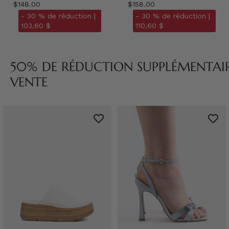
$148.00
$158.00
- 30 % de réduction |
- 30 % de réduction |
103,60 $
110,60 $
50% DE RÉDUCTION SUPPLÉMENTAIRE
VENTE