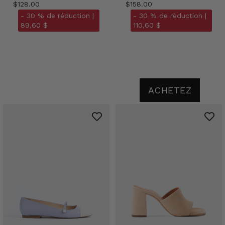
$128.00
$158.00
- 30 % de réduction |
- 30 % de réduction |
89,60 $
110,60 $
ACHETEZ