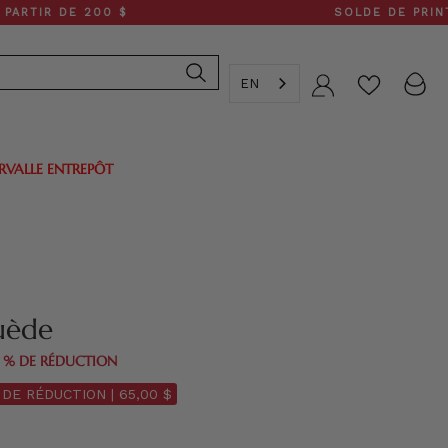
 DE 200 $
SOLDE DE PRINTEMPS :
EN
Compte
ERVALLE ENTREPÔT
uède
0 % DE RÉDUCTION
 DE RÉDUCTION |
65,00 $