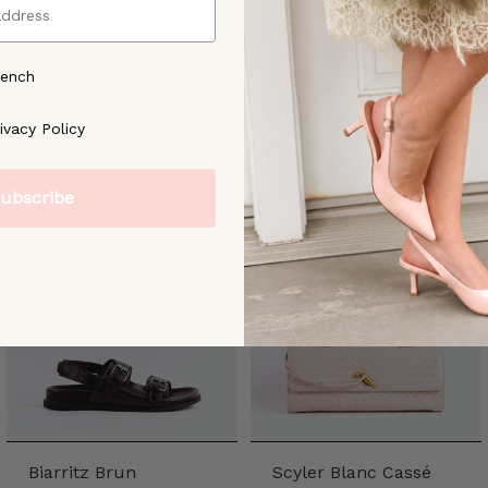
rench
ree to our [Privacy Policy]
ivacy Policy
ubscribe
Biarritz Brun
Scyler Blanc Cassé