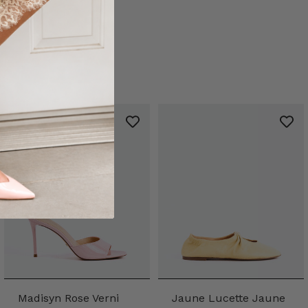
Madisyn Rose Verni
Jaune Lucette Jaune