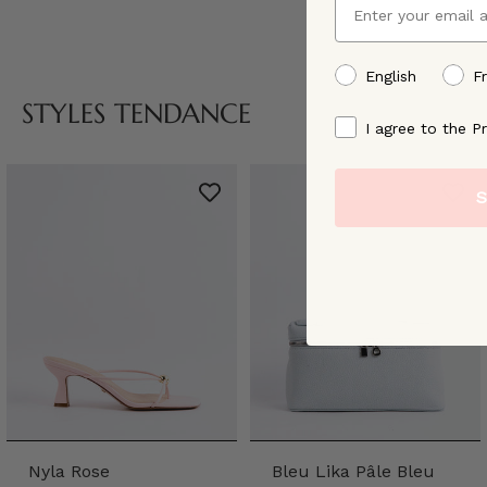
preffered language
English
F
STYLES TENDANCE
By signing up, you ag
I agree to the Pr
S
Nyla Rose
Bleu Lika Pâle Bleu