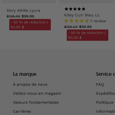
Dory White Lycra
Kiley Cuir Bleu Lt.
$128.00
$99.99
1 review
- 50 % de réduction |
$158.00
$99.99
50,00 $
- 50 % de réduction |
50,00 $
La marque
Service c
À propos de nous
FAQ
Visitez-nous en magasin
Expédition
Valeurs fondamentales
Politique
Carrières
Informatio