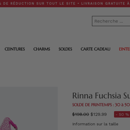
DUCTION SUR TOUT LE SITE • LIVRAISON GRATUITE À PARTIR
CEINTURES
CHARMS
SOLDES
CARTE CADEAU
L'INT
Rinna Fuchsia S
SOLDE DE PRINTEMPS : 30 à 5
régulier
$198.00
$129.99
- 50 %
prix
Information sur la taille