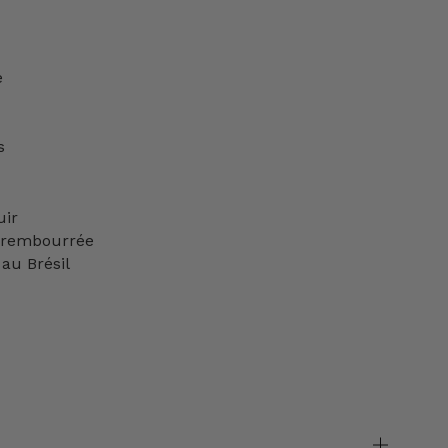
e
s
uir
e rembourrée
au Brésil