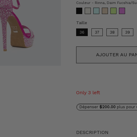
Couleur
-
Rinna, Daim Fucshia/Su
Taille
Taille
36
37
38
39
AJOUTER AU PA
Only 3 left
Dépenser
$200.00
plus pour 
DESCRIPTION