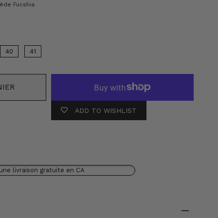
Couleur
ède Fucshia
40
41
NIER
ADD TO WISHLIST
une livraison gratuite en CA