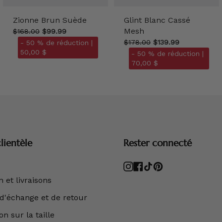
Zionne Brun Suède
Glint Blanc Cassé
Mesh
$168.00
$99.99
$178.00
$139.99
- 50 % de réduction |
50,00 $
- 50 % de réduction |
70,00 $
lientèle
Rester connecté
Instagram
Facebook
TikTok
Pinterest
 et livraisons
 d'échange et de retour
n sur la taille