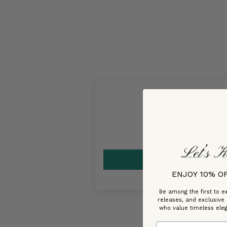
Let’s K
ENJOY 10% O
Be among the first to ex
releases, and exclusive
who value timeless ele
Email