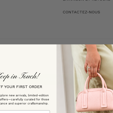
CONTACTEZ-NOUS
Customer Reviews
Be the first to write a review
eep in Touch!
Write a review
FF YOUR FIRST ORDER
plore new arrivals, limited-edition
 offers—carefully curated for those
gance and superior craftsmanship.