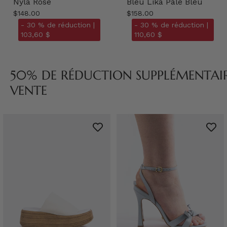
Nyla Rose
Bleu Lika Pâle Bleu
$148.00
$158.00
- 30 % de réduction |
- 30 % de réduction |
103,60 $
110,60 $
50% DE RÉDUCTION SUPPLÉMENTAIRE
VENTE