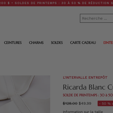
SOLDES DE PRINTEMPS : 30 À 50 % DE RÉDUCTION SUR TOUT
CEINTURES
CHARMS
SOLDES
CARTE CADEAU
L'INT
L'INTERVALLE ENTREPÔT
Ricarda Blanc C
SOLDE DE PRINTEMPS : 30 à 5
régulier
$128.00
$49.99
- 50 % d
prix
Information sur la taille