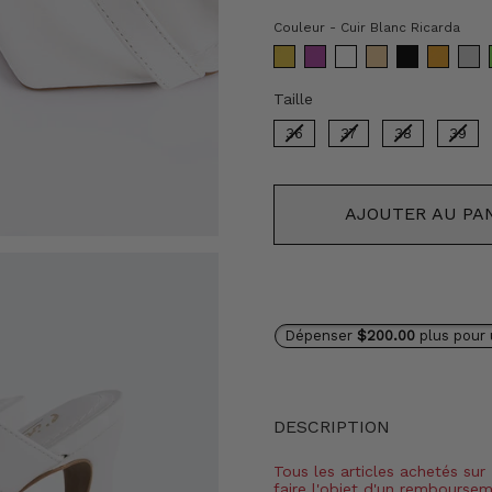
Cou
Couleur
-
Cuir Blanc Ricarda
Taille
Taille
36
37
38
39
AJOUTER AU PA
Dépenser
$200.00
plus pour 
DESCRIPTION
Tous les articles achetés sur
faire l'objet d'un rembourse