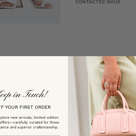
CONTACTEZ-NOUS
Customer Reviews
Be the first to write a review
eep in Touch!
Write a review
FF YOUR FIRST ORDER
plore new arrivals, limited-edition
 offers—carefully curated for those
gance and superior craftsmanship.