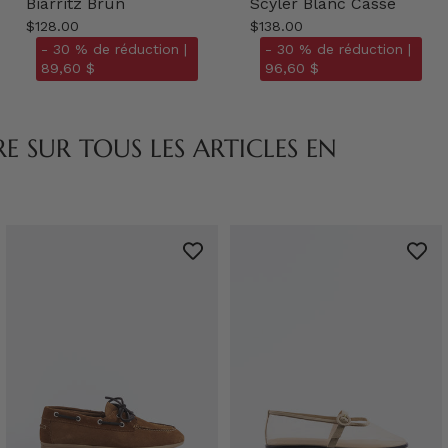
Biarritz Brun
Scyler Blanc Cassé
$128.00
$138.00
- 30 % de réduction |
- 30 % de réduction |
89,60 $
96,60 $
 SUR TOUS LES ARTICLES EN