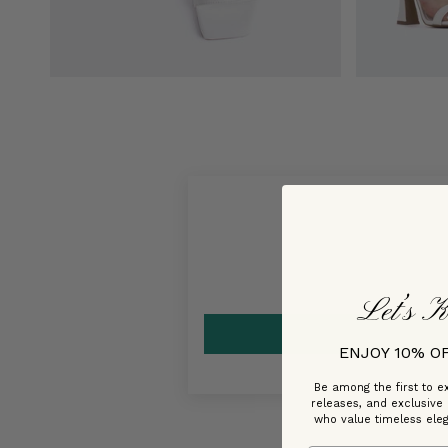
Let’s K
ENJOY 10% O
Be among the first to ex
releases, and exclusive
who value timeless ele