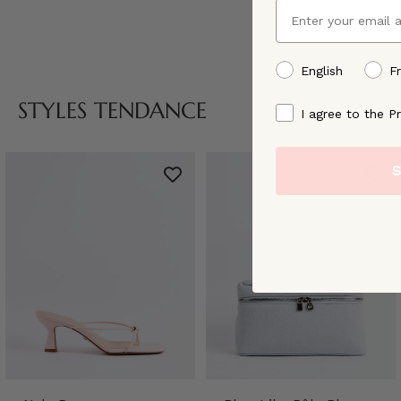
Email
preffered language
English
F
STYLES TENDANCE
By signing up, you ag
I agree to the Pr
S