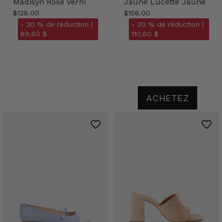
Madisyn Rose Verni
Jaune Lucette Jaune
$128.00
$158.00
- 30 % de réduction |
- 30 % de réduction |
89,60 $
110,60 $
ACHETEZ