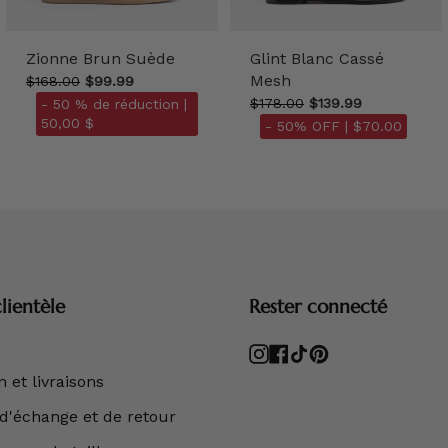
Zionne Brun Suède
Glint Blanc Cassé
Mesh
$168.00
$99.99
$178.00
$139.99
- 50 % de réduction |
50,00 $
- 50% OFF |
$70.00
lientèle
Rester connecté
Instagram
Facebook
TikTok
Pinterest
 et livraisons
 d'échange et de retour