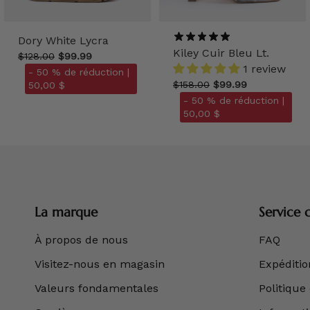
Dory White Lycra
Kiley Cuir Bleu Lt.
$128.00
$99.99
1 review
- 50 % de réduction |
$158.00
$99.99
50,00 $
- 50 % de réduction |
50,00 $
La marque
Service c
À propos de nous
FAQ
Visitez-nous en magasin
Expédition
Valeurs fondamentales
Politique