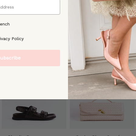
rench
ree to our [Privacy Policy]
ivacy Policy
ubscribe