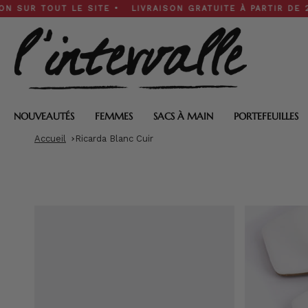
Skip
TOUT LE SITE • LIVRAISON GRATUITE À PARTIR DE 200 $ • 
to
content
NOUVEAUTÉS
FEMMES
SACS À MAIN
PORTEFEUILLES
Accueil
Ricarda Blanc Cuir