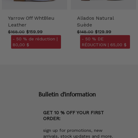
Yarrow Off WhtBleu
Aliados Natural
Leather
Suède
$168.00
$159.99
$148.00
$129.99
- 50 % de réduction |
- 50 % DE
80,00 $
RÉDUCTION |
65,00 $
Bulletin d'information
GET 10 % OFF YOUR FIRST
ORDER:
sign up for promotions, new
arrivals, stock updates and more.