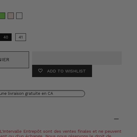
leur
40
41
NIER
ADD TO WISHLIST
une livraison gratuite en CA
 L'Intervalle Entrepôt sont des ventes finales et ne peuvent
ment ou d'un échange. Nous nous réservons le droit de