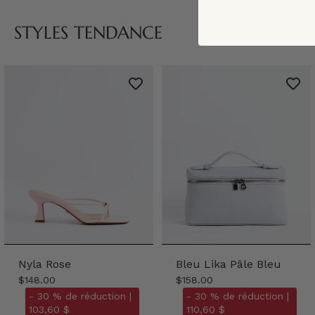
STYLES TENDANCE
Nyla Rose
Bleu Lika Pâle Bleu
$148.00
$158.00
- 30 % de réduction |
- 30 % de réduction |
103,60 $
110,60 $