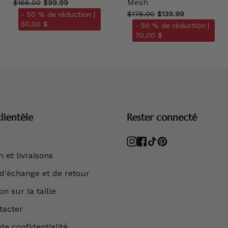
Mesh
$168.00
$99.99
$178.00
$139.99
- 50 % de réduction |
50,00 $
- 50 % de réduction |
70,00 $
lientèle
Rester connecté
Instagram
Facebook
TikTok
Pinterest
 et livraisons
 d'échange et de retour
n sur la taille
tacter
de confidentialité