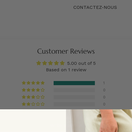
CONTACTEZ-NOUS
Customer Reviews
5.00 out of 5
Based on 1 review
1
0
0
0
0
Write a review