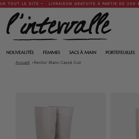
Skip
 LE SITE • LIVRAISON GRATUITE À PARTIR DE 200 $ • SOLD
to
content
NOUVEAUTÉS
FEMMES
SACS À MAIN
PORTEFEUILLES
Accueil
Rector Blanc Cassé Cuir