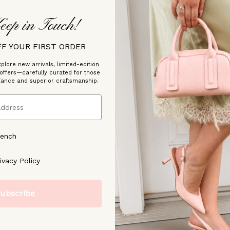
eep in Touch!
FF YOUR FIRST ORDER
plore new arrivals, limited-edition
 offers—carefully curated for those
gance and superior craftsmanship.
/2023
rench
ree to our [Privacy Policy]
ivacy Policy
ubscribe