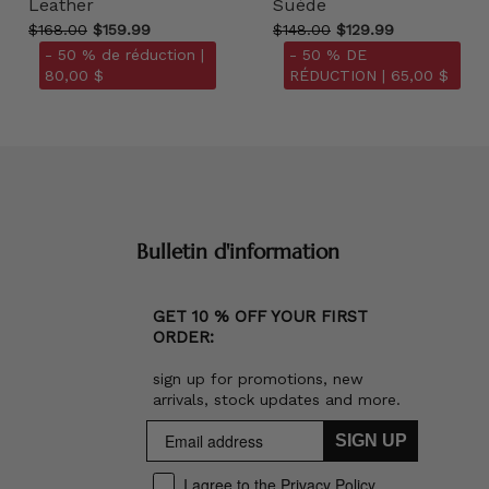
Leather
Suède
$168.00
$159.99
$148.00
$129.99
- 50 % de réduction |
- 50 % DE
80,00 $
RÉDUCTION |
65,00 $
Bulletin d'information
GET 10 % OFF YOUR FIRST
ORDER:
sign up for promotions, new
arrivals, stock updates and more.
SIGN UP
I agree to the Privacy Policy