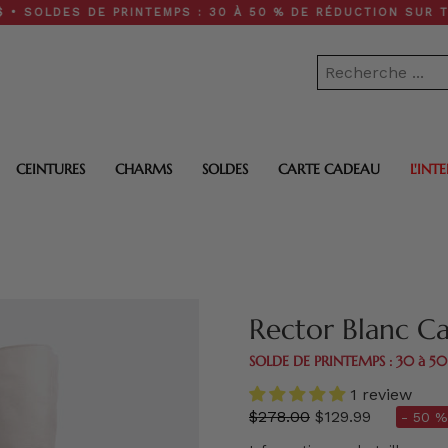
ES DE PRINTEMPS : 30 À 50 % DE RÉDUCTION SUR TOUT LE S
CEINTURES
CHARMS
SOLDES
CARTE CADEAU
L'INT
Rector Blanc Ca
SOLDE DE PRINTEMPS : 30 à 5
1 review
régulier
$278.00
$129.99
- 50 %
prix