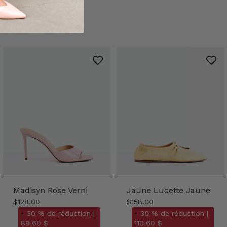
Madisyn Rose Verni
Jaune Lucette Jaune
$128.00
$158.00
- 30 % de réduction |
- 30 % de réduction |
89,60 $
110,60 $