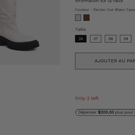
Information sur la taille
Couleur
-
Rector Cuir Blanc Cas
Taille
Taille
36
37
38
39
AJOUTER AU PA
Only 2 left
Dépenser
$200.00
plus pour 