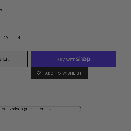
Couleur
sé
40
41
NIER
ADD TO WISHLIST
une livraison gratuite en CA