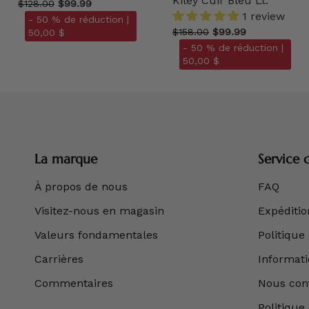
Kiley Cuir Bleu Lt.
$128.00
$99.99
1 review
- 50 % de réduction |
$158.00
$99.99
50,00 $
- 50 % de réduction |
50,00 $
La marque
Service c
À propos de nous
FAQ
Visitez-nous en magasin
Expédition
Valeurs fondamentales
Politique
Carrières
Informatio
Commentaires
Nous con
Politique 