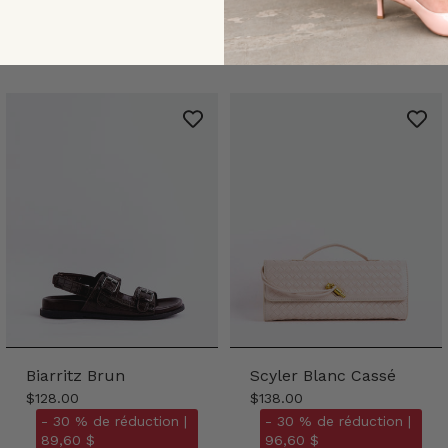
Biarritz Brun
Scyler Blanc Cassé
$128.00
$138.00
- 30 % de réduction |
- 30 % de réduction |
89,60 $
96,60 $