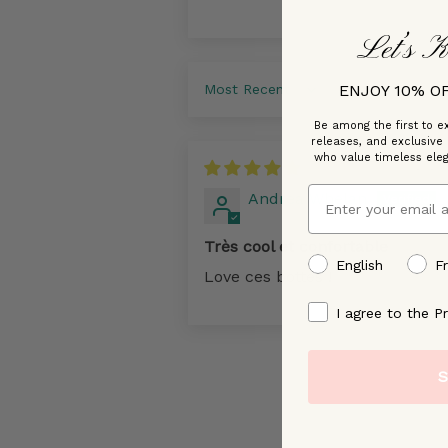
Let’s K
ENJOY 10% O
Sort by
Be among the first to ex
releases, and exclusive
who value timeless ele
12/27
Email
Andrea Whelan
Très cool et confortable
preffered language
English
F
Love ces bottes !
By signing up, you ag
I agree to the Pr
S