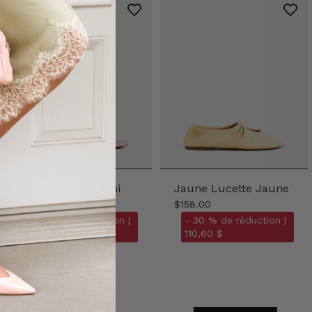
Madisyn Rose Verni
Jaune Lucette Jaune
$128.00
$158.00
- 30 % de réduction |
- 30 % de réduction |
89,60 $
110,60 $