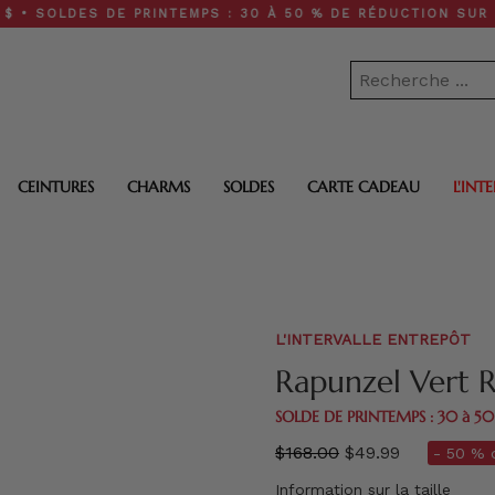
LDES DE PRINTEMPS : 30 À 50 % DE RÉDUCTION SUR TOUT LE
CEINTURES
CHARMS
SOLDES
CARTE CADEAU
L'INT
L'INTERVALLE ENTREPÔT
Rapunzel 
SOLDE DE PRINTEMPS : 30 à 5
régulier
$168.00
$49.99
- 50 % d
prix
Information sur la taille