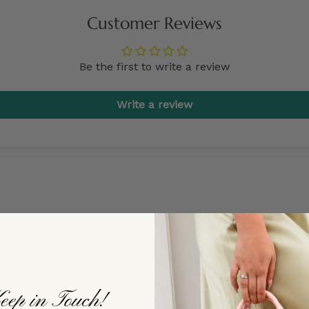
Customer Reviews
Be the first to write a review
Write a review
eep in Touch!