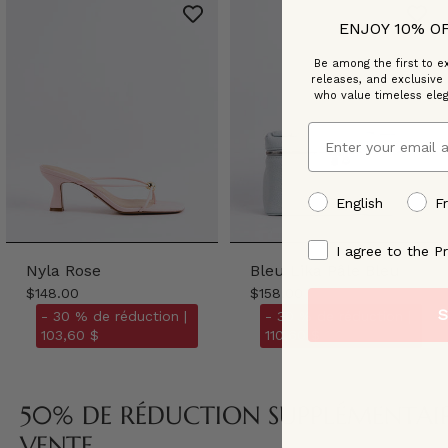
ENJOY 10% O
Be among the first to ex
releases, and exclusive
who value timeless ele
Email
preffered language
English
F
By signing up, you ag
I agree to the Pr
Nyla Rose
Bleu Lika Pâle Bleu
$148.00
$158.00
S
- 30 % de réduction |
- 30 % de réduction |
103,60 $
110,60 $
50% DE RÉDUCTION SUPPLÉMENTAIRE
VENTE