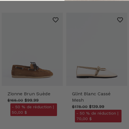
Zionne Brun Suède
Glint Blanc Cassé
Mesh
$168.00
$99.99
$178.00
$139.99
- 50 % de réduction |
50,00 $
- 50 % de réduction |
70,00 $