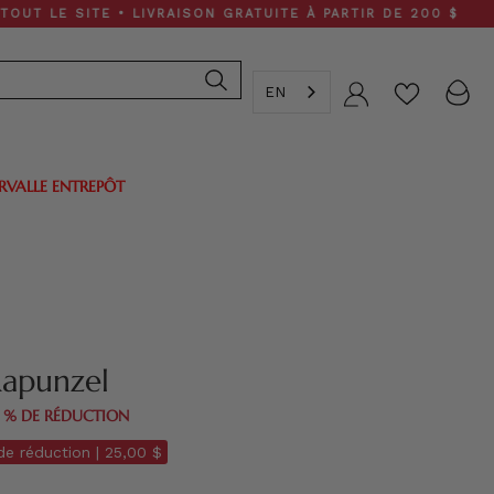
 SITE • LIVRAISON GRATUITE À PARTIR DE 200 $
EN
Compte
ERVALLE ENTREPÔT
Vert Rapunzel
0 % DE RÉDUCTION
e réduction |
25,00 $