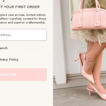
FF YOUR FIRST ORDER
plore new arrivals, limited-edition
 offers—carefully curated for those
gance and superior craftsmanship.
rench
ree to our [Privacy Policy]
ivacy Policy
Biarritz Brun
Scyler Blanc Cassé
$128.00
$138.00
ubscribe
- 30 % de réduction |
- 30 % de réduction |
89,60 $
96,60 $
 SUR TOUS LES ARTICLES EN