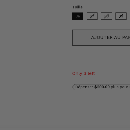
Taille
Taille
36
37
38
39
AJOUTER AU PA
Only 3 left
Dépenser
$200.00
plus pour 