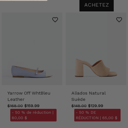
ACHETEZ
Yarrow Off WhtBleu
Aliados Natural
Leather
Suède
$168.00
$159.99
$148.00
$129.99
- 50 % de réduction |
- 50 % DE
80,00 $
RÉDUCTION |
65,00 $