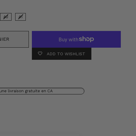
40
41
NIER
ADD TO WISHLIST
une livraison gratuite en CA