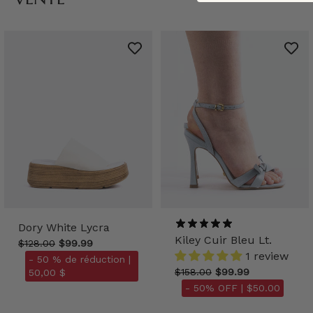
Dory White Lycra
Kiley Cuir Bleu Lt.
$128.00
$99.99
1 review
- 50 % de réduction |
$158.00
$99.99
50,00 $
- 50% OFF |
$50.00