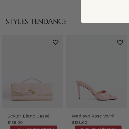
STYLES TENDANCE
Scyler Blanc Cassé
Madisyn Rose Verni
$138.00
$128.00