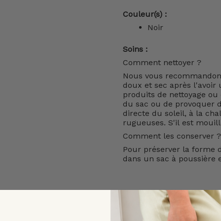
Couleur(s) :
Noir
Soins :
Comment nettoyer ?
Nous vous recommandons 
doux et sec après l'avoir u
produits de nettoyage ou d
du sac ou de provoquer de
directe du soleil, à la cha
rugueuses. S'il est mouil
Comment les conserver ?
Pour préserver la forme d
dans un sac à poussière e
LIVRAISON ET RETOURS