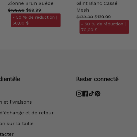
Zionne Brun Suède
Glint Blanc Cassé
Mesh
$168.00
$99.99
$178.00
$139.99
- 50 % de réduction |
50,00 $
- 50 % de réduction |
70,00 $
lientèle
Rester connecté
Instagram
Facebook
TikTok
Pinterest
 et livraisons
 d'échange et de retour
n sur la taille
tacter