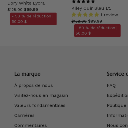
Dory White Lycra
Kiley Cuir Bleu Lt.
$128.00
$99.99
1 review
- 50 % de réduction |
$158.00
$99.99
50,00 $
- 50 % de réduction |
50,00 $
La marque
Service c
À propos de nous
FAQ
Visitez-nous en magasin
Expédition
Valeurs fondamentales
Politique
Carrières
Informatio
Commentaires
Nous con