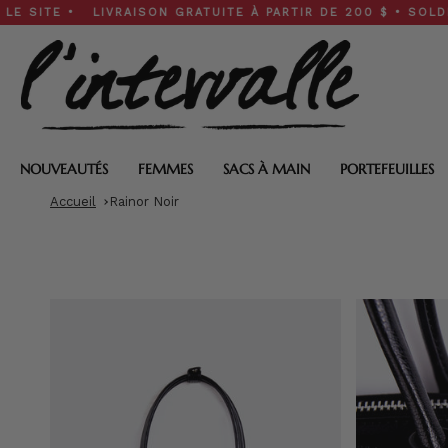
Skip
• LIVRAISON GRATUITE À PARTIR DE 200 $ • SOLDES DE PRI
to
content
NOUVEAUTÉS
FEMMES
SACS À MAIN
PORTEFEUILLES
Accueil
Rainor Noir