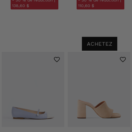
- 30 % de réduction |
- 30 % de réduction |
138,60 $
110,60 $
ACHETEZ