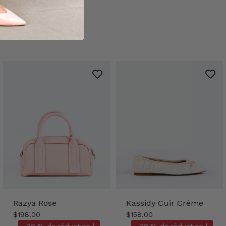
Razya Rose
Kassidy Cuir Crème
$198.00
$158.00