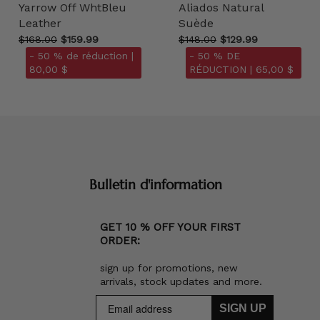
Yarrow Off WhtBleu
Aliados Natural
Leather
Suède
$168.00
$159.99
$148.00
$129.99
- 50 % de réduction |
- 50 % DE
80,00 $
RÉDUCTION |
65,00 $
Bulletin d'information
GET 10 % OFF YOUR FIRST
ORDER:
sign up for promotions, new
arrivals, stock updates and more.
SIGN UP