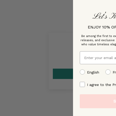
Let’s K
ENJOY 10% O
Be among the first to ex
releases, and exclusive
who value timeless ele
Email
preffered language
English
F
By signing up, you ag
I agree to the Pr
S