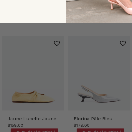
Jaune Lucette Jaune
Florina Pâle Bleu
$158.00
$178.00