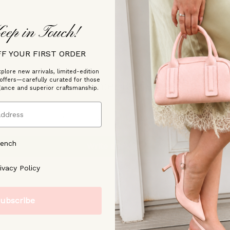
CONTACTEZ-NOUS
eep in Touch!
FF YOUR FIRST ORDER
plore new arrivals, limited-edition
 offers—carefully curated for those
Customer Reviews
gance and superior craftsmanship.
Be the first to write a review
rench
Write a review
ree to our [Privacy Policy]
ivacy Policy
ubscribe