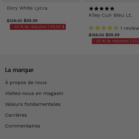
Dory White Lycra
Kiley Cuir Bleu Lt.
$128.00
$99.99
- 50 % de réduction |
50,00 $
1 revie
$158.00
$99.99
- 50 % de réduction |
50,
La marque
À propos de nous
Visitez-nous en magasin
Valeurs fondamentales
Carrières
Commentaires