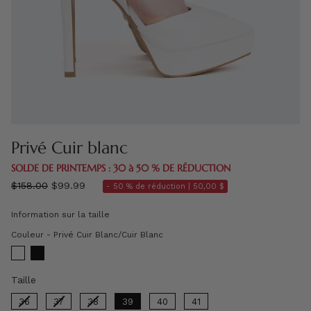
Privé Cuir blanc
SOLDE DE PRINTEMPS : 30 à 50 % DE RÉDUCTION
régulier
$158.00
$99.99
- 50 % de réduction |
50,00 $
prix
Information sur la taille
Couleur
Couleur
-
Privé Cuir Blanc/Cuir Blanc
Taille
Taille
36
37
38
39
40
41