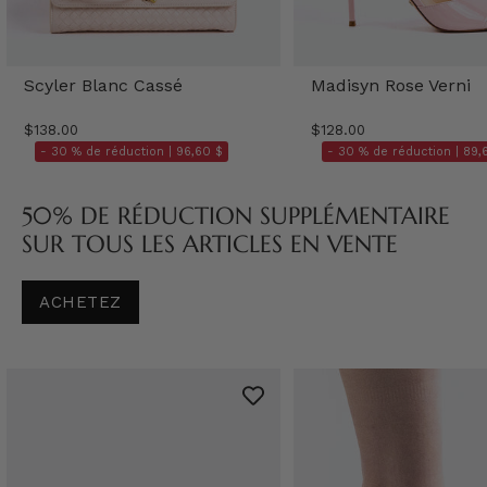
Scyler Blanc Cassé
Madisyn Rose Verni
$138.00
$128.00
- 30 % de réduction |
96,60 $
- 30 % de réduction |
89,
50% DE RÉDUCTION SUPPLÉMENTAIRE
SUR TOUS LES ARTICLES EN VENTE
ACHETEZ