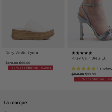
Dory White Lycra
Kiley Cuir Bleu Lt.
$128.00
$99.99
- 50 % de réduction |
50,00 $
1 revie
$158.00
$99.99
- 50 % de réduction |
50,
La marque