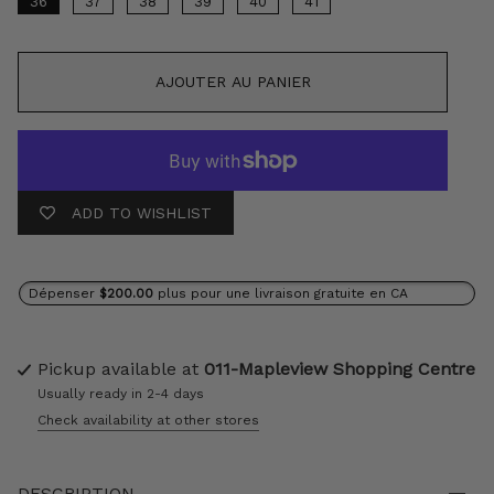
36
37
38
39
40
41
AJOUTER AU PANIER
ADD TO WISHLIST
Dépenser
$200.00
plus pour une livraison gratuite en CA
Pickup available at
011-Mapleview Shopping Centre
Usually ready in 2-4 days
Check availability at other stores
DESCRIPTION