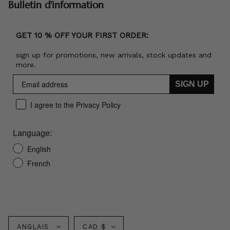
Bulletin d'information
GET 10 % OFF YOUR FIRST ORDER:
sign up for promotions, new arrivals, stock updates and
more.
SIGN UP
I agree to the Privacy Policy
Language:
English
French
Langue
Monnaie
ANGLAIS
CAD $