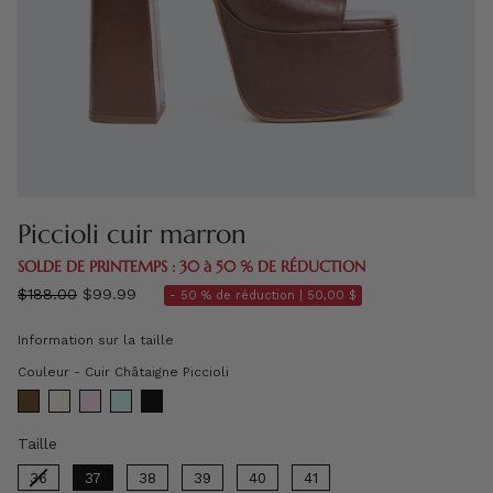
Piccioli cuir marron
SOLDE DE PRINTEMPS : 30 à 50 % DE RÉDUCTION
régulier
$188.00
$99.99
- 50 % de réduction |
50,00 $
prix
Information sur la taille
Couleur
Couleur
-
Cuir Châtaigne Piccioli
Taille
Taille
36
37
38
39
40
41