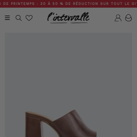
Skip
 PRINTEMPS : 30 À 50 % DE RÉDUCTION SUR TOUT LE SITE •
to
content
Recherche
Compt