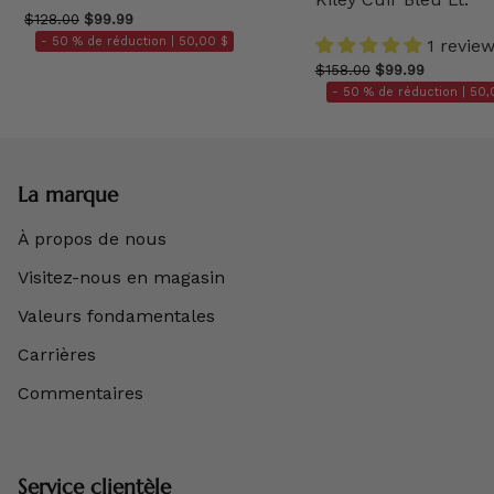
$128.00
$99.99
- 50 % de réduction |
50,00 $
1 revie
$158.00
$99.99
- 50 % de réduction |
50,
La marque
À propos de nous
Visitez-nous en magasin
Valeurs fondamentales
Carrières
Commentaires
Service clientèle