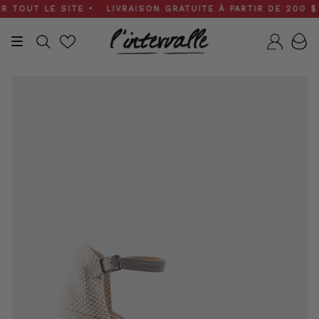
Skip
OUT LE SITE • LIVRAISON GRATUITE À PARTIR DE 200 $ • 
to
content
Recherche
Compt