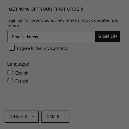
GET 10 % OFF YOUR FIRST ORDER:
sign up for promotions, new arrivals, stock updates and
more.
SIGN UP
I agree to the Privacy Policy
Language:
English
French
Langue
Monnaie
ANGLAIS
CAD $