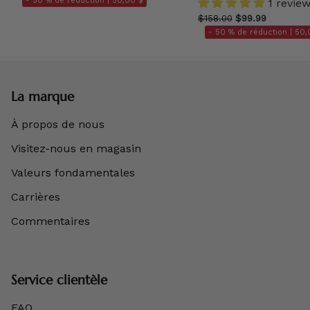
- 50 % de réduction |
50,00 $
1 revie
$158.00
$99.99
- 50 % de réduction |
50,
La marque
À propos de nous
Visitez-nous en magasin
Valeurs fondamentales
Carrières
Commentaires
Service clientèle
FAQ