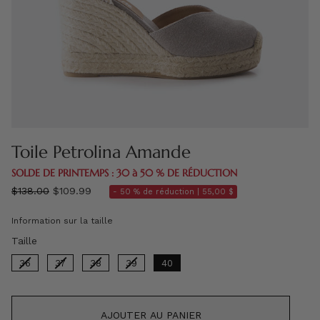
Toile Petrolina Amande
SOLDE DE PRINTEMPS : 30 à 50 % DE RÉDUCTION
régulier
$138.00
$109.99
- 50 % de réduction |
55,00 $
prix
Information sur la taille
Taille
Taille
36
37
38
39
40
AJOUTER AU PANIER