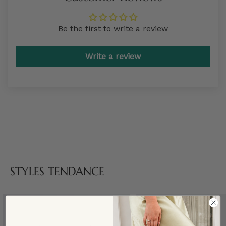
Be the first to write a review
Write a review
STYLES TENDANCE