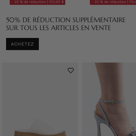
- 30 % de réduction |
103,60 $
- 30 % de réduction |
110,
50% DE RÉDUCTION SUPPLÉMENTAIRE
SUR TOUS LES ARTICLES EN VENTE
ACHETEZ