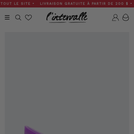
Skip
T LE SITE • LIVRAISON GRATUITE À PARTIR DE 200 $ • SOL
to
content
Recherche
Compt