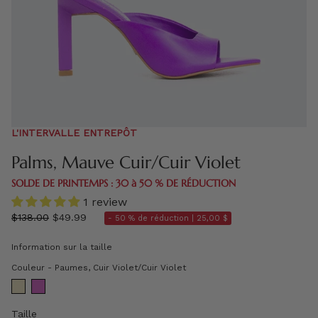
L'INTERVALLE ENTREPÔT
Palms, Mauve Cuir/Cuir Violet
SOLDE DE PRINTEMPS : 30 à 50 % DE RÉDUCTION
1 review
régulier
$138.00
$49.99
- 50 % de réduction |
25,00 $
prix
Information sur la taille
Couleur
Couleur
-
Paumes, Cuir Violet/Cuir Violet
Taille
Taille