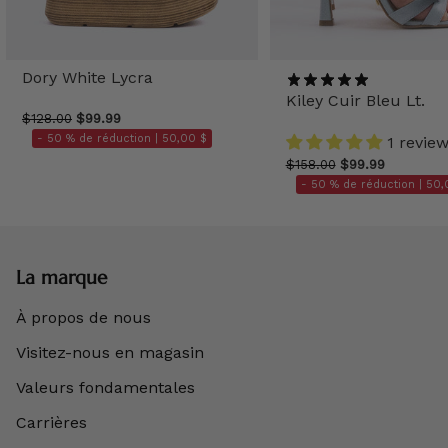
Dory White Lycra
Kiley Cuir Bleu Lt.
$128.00
$99.99
- 50 % de réduction |
50,00 $
1 revie
$158.00
$99.99
- 50 % de réduction |
50,
La marque
À propos de nous
Visitez-nous en magasin
Valeurs fondamentales
Carrières