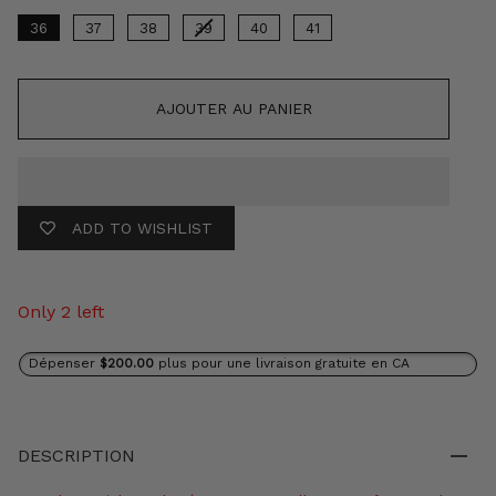
36
37
38
39
40
41
AJOUTER AU PANIER
ADD TO WISHLIST
Only 2 left
Dépenser
$200.00
plus pour une livraison gratuite en CA
DESCRIPTION