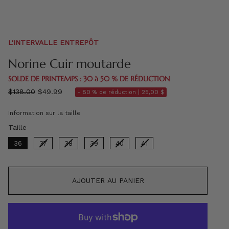
L'INTERVALLE ENTREPÔT
Norine Cuir moutarde
SOLDE DE PRINTEMPS : 30 à 50 % DE RÉDUCTION
régulier
$138.00
$49.99
- 50 % de réduction |
25,00 $
prix
Information sur la taille
Taille
Taille
36
37
38
39
40
41
AJOUTER AU PANIER