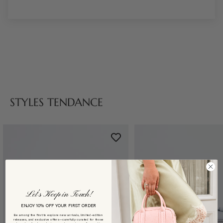
STYLES TENDANCE
Let’s Keep in Touch!
ENJOY 10% OFF YOUR FIRST ORDER
Be among the first to explore new arrivals, limited-edition
releases, and exclusive offers—carefully curated for those