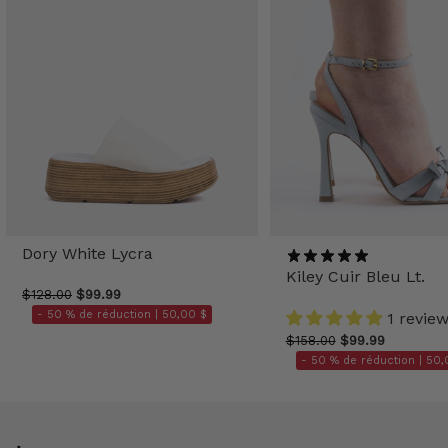
Dory White Lycra
Kiley Cuir Bleu Lt.
$128.00
$99.99
- 50 % de réduction |
50,00 $
1 revie
$158.00
$99.99
- 50 % de réduction |
50,