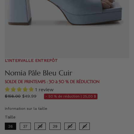
L'INTERVALLE ENTREPÔT
Nomia Pâle Bleu Cuir
SOLDE DE PRINTEMPS : 30 à 50 % DE RÉDUCTION
1 review
régulier
$158.00
$49.99
- 50 % de réduction |
25,00 $
prix
Information sur la taille
Taille
Taille
36
37
38
39
40
41