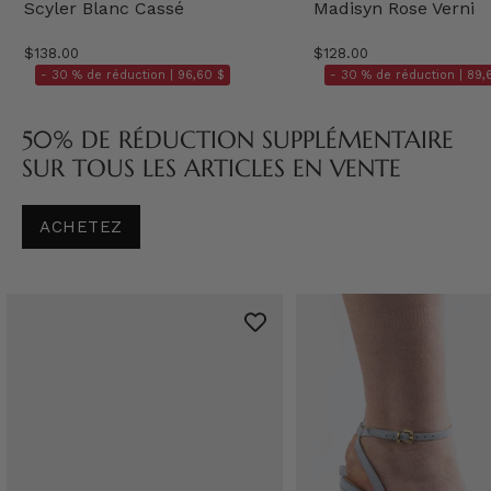
Scyler Blanc Cassé
Madisyn Rose Verni
$138.00
$128.00
- 30 % de réduction |
96,60 $
- 30 % de réduction |
89,
50% DE RÉDUCTION SUPPLÉMENTAIRE
SUR TOUS LES ARTICLES EN VENTE
ACHETEZ