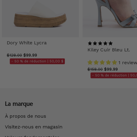
Dory White Lycra
Kiley Cuir Bleu Lt.
$128.00
$99.99
- 50 % de réduction |
50,00 $
1 revie
$158.00
$99.99
- 50 % de réduction |
50,
La marque
À propos de nous
Visitez-nous en magasin