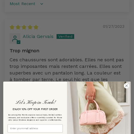
Sort by
01/27/2023
Alicia Gervais
Trop mignon
Ces chaussures sont adorables. Elles ne sont pas
trop imposantes mais restent carrées. Elles sont
superbes avec un pantalon long. La couleur est
à tomber par terre. Le seul hic est que les
semelles sont glissantes comme un piège de la
mort, j'ai utilisé un gratte-pieds pour leur donner
un peu d'adhérence !
Let’s Keep in Touch!
ENJOY 10% OFF YOUR FIRST ORDER
Be among the first to explore new arrivals, limited-edition
releases, and exclusive offers—carefully curated for those
who value timeless elegance and superior craftsmanship.
Email