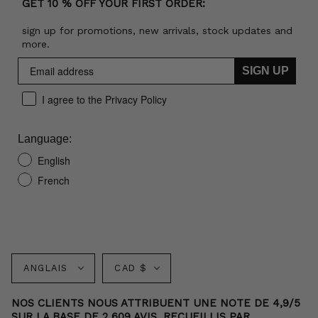
GET 10 % OFF YOUR FIRST ORDER:
sign up for promotions, new arrivals, stock updates and
more.
SIGN UP
I agree to the Privacy Policy
Language:
English
French
Langue
Monnaie
ANGLAIS
CAD $
NOS CLIENTS NOUS ATTRIBUENT UNE NOTE DE 4,9/5
SUR LA BASE DE 2 609 AVIS. RECUEILLIS PAR