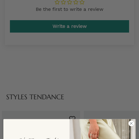
Be the first to write a review
Write a review
STYLES TENDANCE