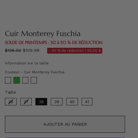
Cuir Monterey Fuschia
SOLDE DE PRINTEMPS : 30 à 50 % DE RÉDUCTION
régulier
$128.00
$109.99
- 50 % de réduction |
55,00 $
prix
Information sur la taille
Couleur
Couleur
-
Cuir Monterey Fuschia
Taille
Taille
36
37
38
39
40
41
AJOUTER AU PANIER