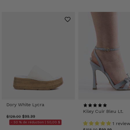
Dory White Lycra
Kiley Cuir Bleu Lt.
$128.00
$99.99
- 50 % de réduction |
50,00 $
1 revie
$158.00
$99.99