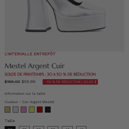
L'INTERVALLE ENTREPÔT
Mestel Argent Cuir
SOLDE DE PRINTEMPS : 30 à 50 % DE RÉDUCTION
régulier
$188.00
$59.99
- 50 % DE RÉDUCTION |
30,00 $
prix
Information sur la taille
Couleur
Couleur
-
Cuir Argent Mestel
Taille
Taille