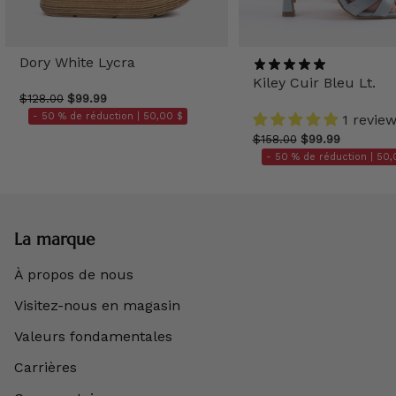
Dory White Lycra
Kiley Cuir Bleu Lt.
$128.00
$99.99
- 50 % de réduction |
50,00 $
1 revie
$158.00
$99.99
- 50 % de réduction |
50,
La marque
À propos de nous
Visitez-nous en magasin
Valeurs fondamentales
Carrières