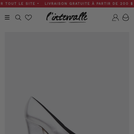
Skip
OUT LE SITE • LIVRAISON GRATUITE À PARTIR DE 200 $ • S
to
content
Recherche
Compt