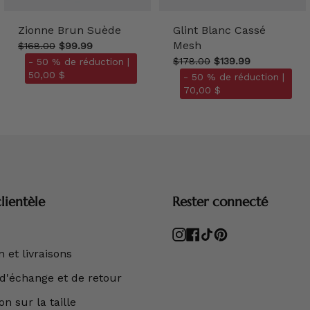
Zionne Brun Suède
Glint Blanc Cassé
Mesh
$168.00
$99.99
$178.00
$139.99
- 50 % de réduction |
50,00 $
- 50 % de réduction |
70,00 $
lientèle
Rester connecté
Instagram
Facebook
TikTok
Pinterest
 et livraisons
 d'échange et de retour
n sur la taille