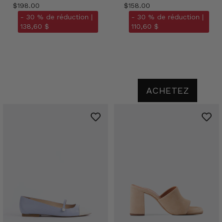
$198.00
$158.00
- 30 % de réduction |
- 30 % de réduction |
138,60 $
110,60 $
ACHETEZ