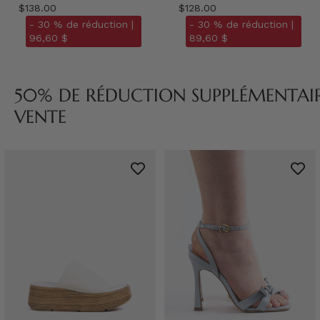
$138.00
$128.00
- 30 % de réduction |
- 30 % de réduction |
96,60 $
89,60 $
50% DE RÉDUCTION SUPPLÉMENTAIRE
VENTE