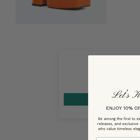
Let’s K
ENJOY 10% O
Be among the first to ex
releases, and exclusive
who value timeless ele
Email