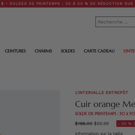
DES DE PRINTEMPS : 30 À 50 % DE RÉDUCTION SUR TOUT LE
CEINTURES
CHARMS
SOLDES
CARTE CADEAU
L'INT
L'INTERVALLE ENTREPÔT
Cuir orange Me
SOLDE DE PRINTEMPS : 30 à 5
régulier
$188.00
$59.99
- 50 % 
prix
Information sur la taille