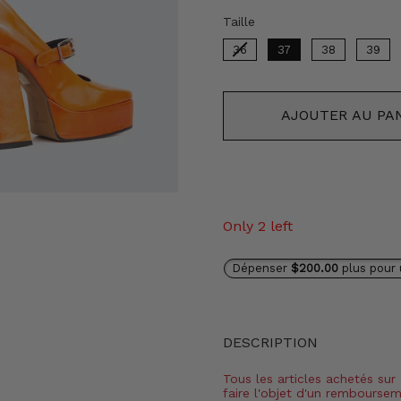
Taille
Taille
36
37
38
39
AJOUTER AU PA
Only 2 left
Dépenser
$200.00
plus pour 
DESCRIPTION
Tous les articles achetés sur
faire l'objet d'un rembourse