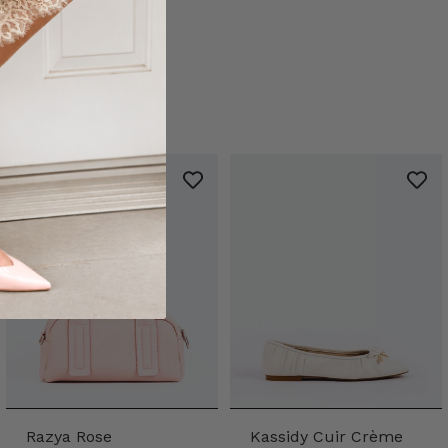
Razya Rose
Kassidy Cuir Crème