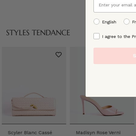
preffered language
English
F
STYLES TENDANCE
By signing up, you ag
I agree to the Pr
S
Scyler Blanc Cassé
Madisyn Rose Verni