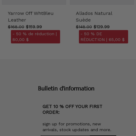
Yarrow Off WhtBleu
Aliados Natural
Leather
Suède
$168.00
$159.99
$148.00
$129.99
- 50 % de réduction |
- 50 % DE
80,00 $
RÉDUCTION |
65,00 $
Bulletin d'information
GET 10 % OFF YOUR FIRST
ORDER:
sign up for promotions, new
arrivals, stock updates and more.