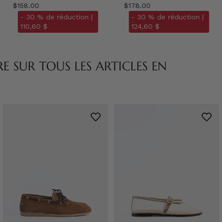
$158.00
$178.00
- 30 % de réduction |
- 30 % de réduction |
110,60 $
124,60 $
 SUR TOUS LES ARTICLES EN