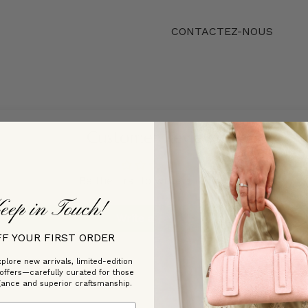
CONTACTEZ-NOUS
Customer Reviews
Be the first to write a review
eep in Touch!
Write a review
FF YOUR FIRST ORDER
plore new arrivals, limited-edition
 offers—carefully curated for those
gance and superior craftsmanship.