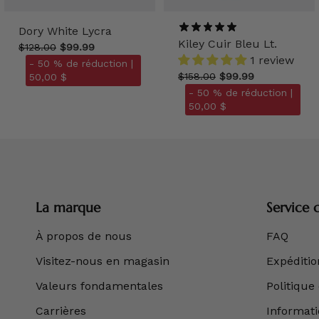
Dory White Lycra
Kiley Cuir Bleu Lt.
$128.00
$99.99
1 review
- 50 % de réduction |
$158.00
$99.99
50,00 $
- 50 % de réduction |
50,00 $
La marque
Service c
À propos de nous
FAQ
Visitez-nous en magasin
Expédition
Valeurs fondamentales
Politique
Carrières
Informatio