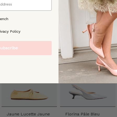
rench
ree to our [Privacy Policy]
ivacy Policy
ubscribe
Jaune Lucette Jaune
Florina Pâle Bleu