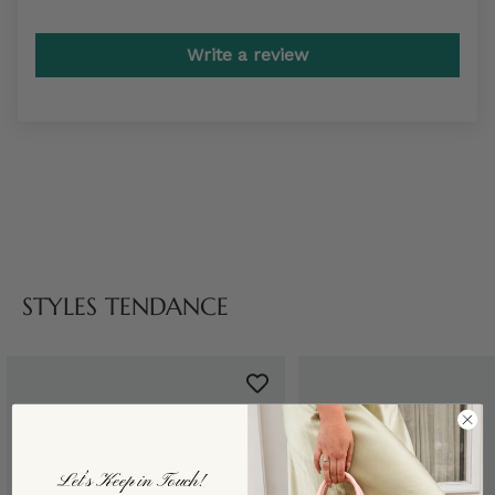
Write a review
STYLES TENDANCE
Let’s Keep in Touch!