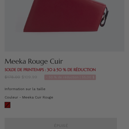
Meeka Rouge Cuir
SOLDE DE PRINTEMPS : 30 à 50 % DE RÉDUCTION
régulier
$178.00
$109.99
- 50 % de réduction |
55,00 $
prix
Information sur la taille
Couleur
Couleur
-
Meeka Cuir Rouge
ÉPUISÉ