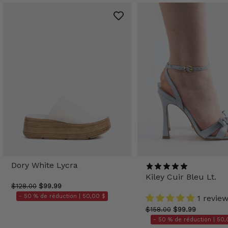
Dory White Lycra
Kiley Cuir Bleu Lt.
$128.00
$99.99
- 50 % de réduction |
50,00 $
1 revie
$158.00
$99.99
- 50 % de réduction |
50,