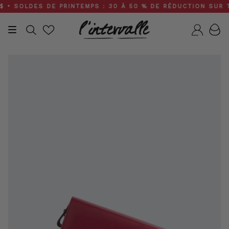
Skip
 SOLDES DE PRINTEMPS : 30 À 50 % DE RÉDUCTION SUR TOUT
to
content
Recherche
Compt