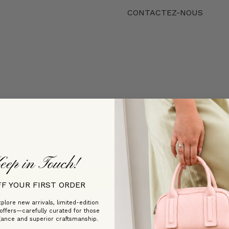
CONTACTEZ-NOUS
Customer Reviews
Be the first to write a review
eep in Touch!
Write a review
FF YOUR FIRST ORDER
plore new arrivals, limited-edition
 offers—carefully curated for those
gance and superior craftsmanship.