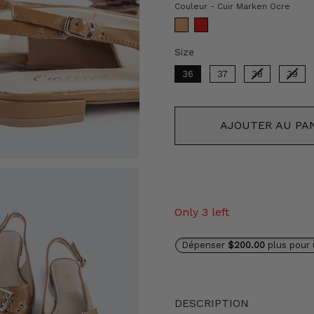
Cou
Couleur
-
Cuir Marken Ocre
Size
Size
36
37
38
39
AJOUTER AU PA
Only 3 left
Dépenser
$200.00
plus pour 
DESCRIPTION