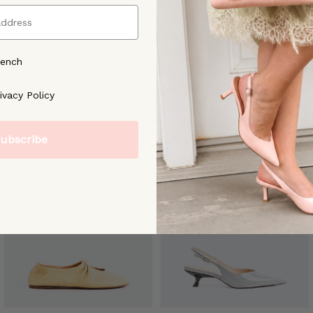
rench
ree to our [Privacy Policy]
ivacy Policy
ubscribe