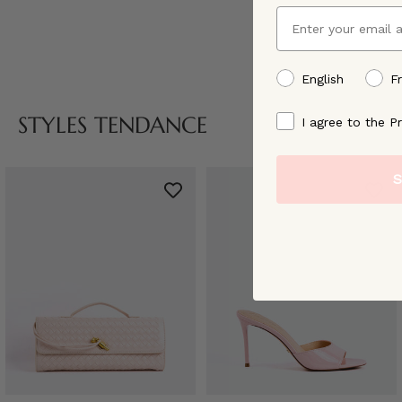
Email
preffered language
English
F
By signing up, you ag
STYLES TENDANCE
I agree to the Pr
S