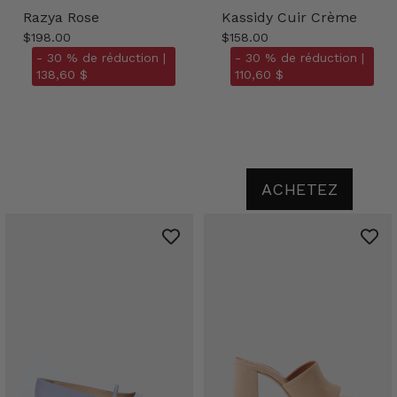
Razya Rose
Kassidy Cuir Crème
$198.00
$158.00
- 30 % de réduction |
- 30 % de réduction |
138,60 $
110,60 $
ACHETEZ