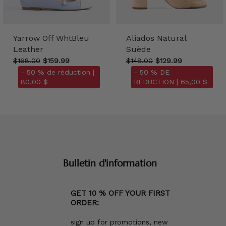
Yarrow Off WhtBleu
Aliados Natural
Leather
Suède
$168.00
$159.99
$148.00
$129.99
- 50 % de réduction |
- 50 % DE
80,00 $
RÉDUCTION |
65,00 $
Bulletin d'information
GET 10 % OFF YOUR FIRST
ORDER:
sign up for promotions, new