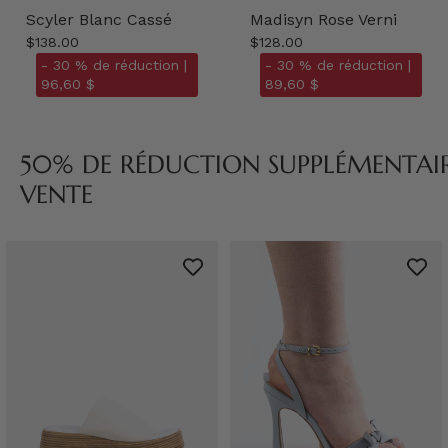
Scyler Blanc Cassé
Madisyn Rose Verni
$138.00
$128.00
- 30 % de réduction |
- 30 % de réduction |
96,60 $
89,60 $
50% DE RÉDUCTION SUPPLÉMENTAIRE
VENTE