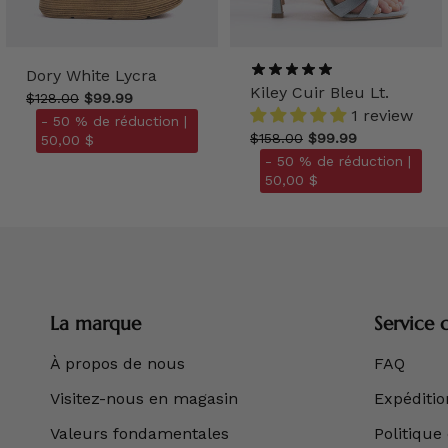
Dory White Lycra
Kiley Cuir Bleu Lt.
$128.00
$99.99
1 review
- 50 % de réduction |
$158.00
$99.99
50,00 $
- 50 % de réduction |
50,00 $
La marque
Service c
À propos de nous
FAQ
Visitez-nous en magasin
Expédition
Valeurs fondamentales
Politique