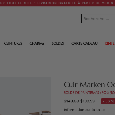
LE SITE • LIVRAISON GRATUITE À PARTIR DE 200 $
CEINTURES
CHARMS
SOLDES
CARTE CADEAU
L'INT
Cuir Marken O
SOLDE DE PRINTEMPS : 30 à 5
régulier
$148.00
$139.99
- 50 % 
prix
Information sur la taille