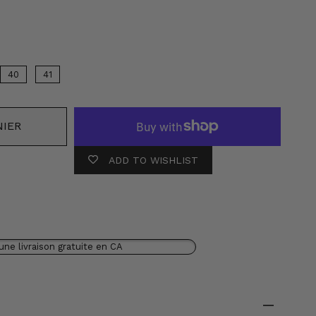
leur
40
41
NIER
ADD TO WISHLIST
une livraison gratuite en CA