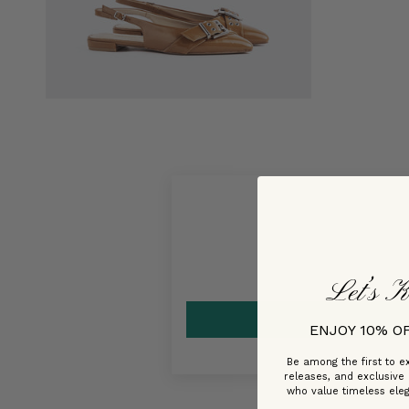
Let’s K
ENJOY 10% O
Be among the first to ex
releases, and exclusive
who value timeless ele