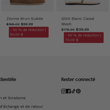
Zionne Brun Suède
Glint Blanc Cassé
Mesh
$168.00
$99.99
$178.00
$139.99
- 50 % de réduction |
50,00 $
- 50 % de réduction |
70,00 $
lientèle
Rester connecté
Instagram
Facebook
TikTok
Pinterest
 et livraisons
 d'échange et de retour