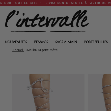
Skip
TOUT LE SITE • LIVRAISON GRATUITE À PARTIR DE 200 $ • 
to
content
NOUVEAUTÉS
FEMMES
SACS À MAIN
PORTEFEUILLES
Accueil
Malibu Argent Métal