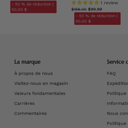
1 review
- 50 % de réduction |
$158.00
$99.99
50,00 $
- 50 % de réduction |
50,00 $
La marque
Service c
À propos de nous
FAQ
Visitez-nous en magasin
Expédition
Valeurs fondamentales
Politique
Carrières
Informatio
Commentaires
Nous con
Politique 