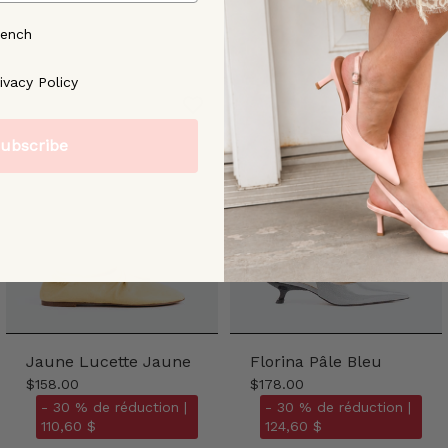
rench
ree to our [Privacy Policy]
ivacy Policy
ubscribe
Jaune Lucette Jaune
Florina Pâle Bleu
$158.00
$178.00
- 30 % de réduction |
- 30 % de réduction |
110,60 $
124,60 $