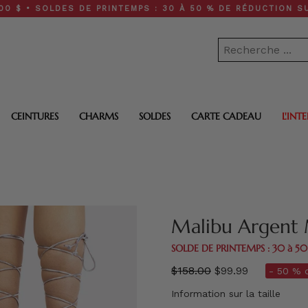
SOLDES DE PRINTEMPS : 30 À 50 % DE RÉDUCTION SUR TOUT 
CEINTURES
CHARMS
SOLDES
CARTE CADEAU
L'INT
Malibu Argent 
SOLDE DE PRINTEMPS : 30 à 5
régulier
$158.00
$99.99
- 50 % d
prix
Information sur la taille