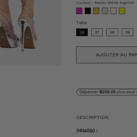
C
Couleur
-
Malibu Métal Argenté
Taille
Taille
36
37
38
39
AJOUTER AU PA
Dépenser
$200.00
plus pour 
DESCRIPTION
Détail(s) :