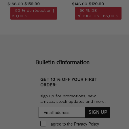
$168.00
$159.99
$148.00
$129.99
- 50 % de réduction |
- 50 % DE
80,00 $
RÉDUCTION |
65,00 $
Bulletin d'information
GET 10 % OFF YOUR FIRST
ORDER:
sign up for promotions, new
arrivals, stock updates and more.
SIGN UP
I agree to the Privacy Policy