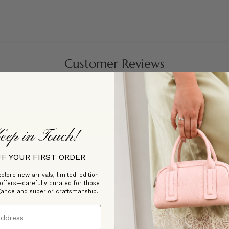
Customer Reviews
Be the first to write a review
Write a review
eep in Touch!
FF YOUR FIRST ORDER
plore new arrivals, limited-edition
 offers—carefully curated for those
gance and superior craftsmanship.