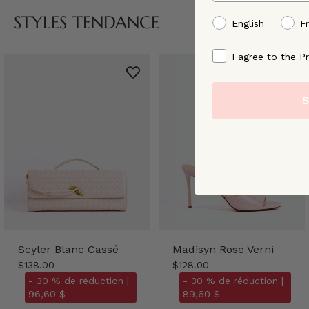
STYLES TENDANCE
preffered language
English
F
By signing up, you ag
I agree to the Pr
S
Scyler Blanc Cassé
Madisyn Rose Verni
$138.00
$128.00
- 30 % de réduction |
- 30 % de réduction |
96,60 $
89,60 $