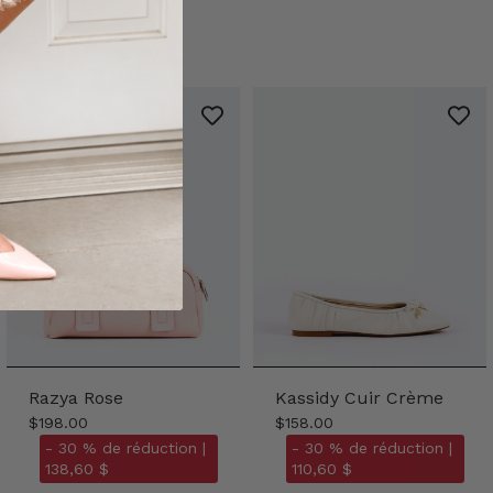
Razya Rose
Kassidy Cuir Crème
$198.00
$158.00
- 30 % de réduction |
- 30 % de réduction |
138,60 $
110,60 $