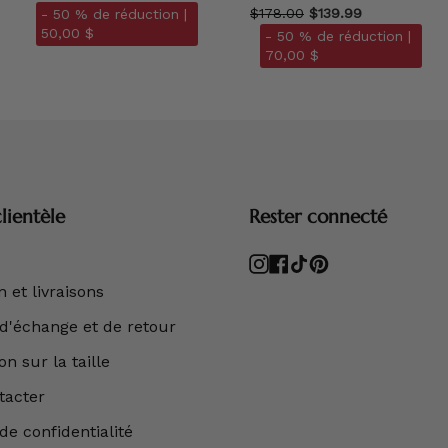
$178.00
$139.99
- 50 % de réduction |
50,00 $
- 50 % de réduction |
70,00 $
lientèle
Rester connecté
Instagram
Facebook
TikTok
Pinterest
 et livraisons
 d'échange et de retour
n sur la taille
tacter
de confidentialité