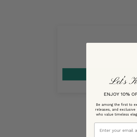
Let’s K
ENJOY 10% O
Be among the first to ex
releases, and exclusive
who value timeless ele
Email