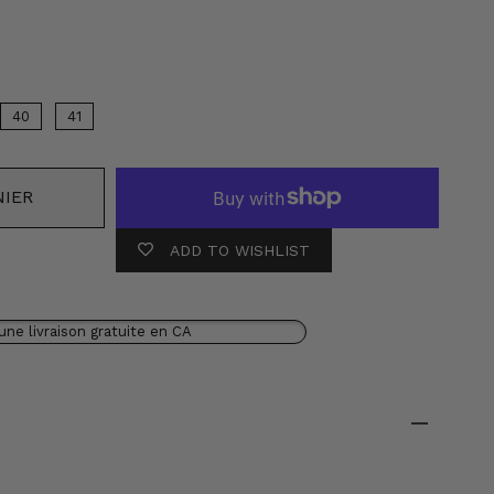
ouleur
40
41
NIER
ADD TO WISHLIST
une livraison gratuite en CA