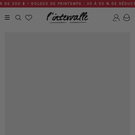
Skip
E 200 $ • SOLDES DE PRINTEMPS : 30 À 50 % DE RÉDUCTION
to
content
Recherche
Compt