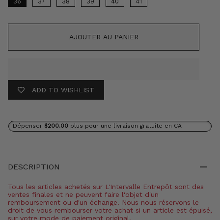
36
37
38
39
40
41
AJOUTER AU PANIER
ADD TO WISHLIST
Dépenser
$200.00
plus pour une livraison gratuite en CA
DESCRIPTION
Tous les articles achetés sur L'Intervalle Entrepôt sont des
ventes finales et ne peuvent faire l'objet d'un
remboursement ou d'un échange. Nous nous réservons le
droit de vous rembourser votre achat si un article est épuisé,
sur votre mode de paiement original.