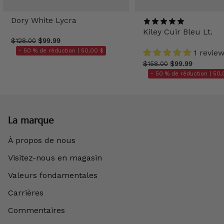
Dory White Lycra
Kiley Cuir Bleu Lt.
$128.00
$99.99
- 50 % de réduction |
50,00 $
1 revie
$158.00
$99.99
- 50 % de réduction |
50,
La marque
À propos de nous
Visitez-nous en magasin
Valeurs fondamentales
Carrières
Commentaires