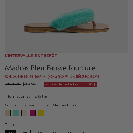
L'INTERVALLE ENTREPÔT
Madras Bleu Fausse fourrure
SOLDE DE PRINTEMPS : 30 à 50 % DE RÉDUCTION
régulier
$108.00
$49.99
- 50 % de réduction |
25,00 $
prix
Information sur la taille
Couleur
Couleur
-
Fausse Fourrure Madras Bleue
Taille
Taille