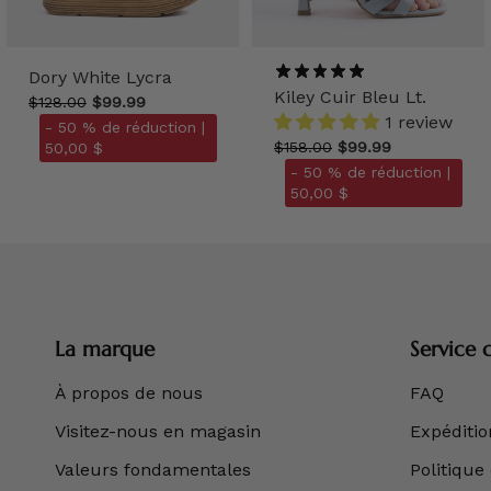
Dory White Lycra
Kiley Cuir Bleu Lt.
$128.00
$99.99
1 review
- 50 % de réduction |
$158.00
$99.99
50,00 $
- 50 % de réduction |
50,00 $
La marque
Service c
À propos de nous
FAQ
Visitez-nous en magasin
Expédition
Valeurs fondamentales
Politique