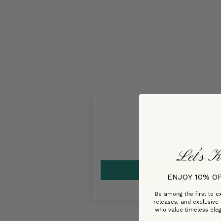
Let’s K
ENJOY 10% O
Be among the first to ex
releases, and exclusive
who value timeless ele