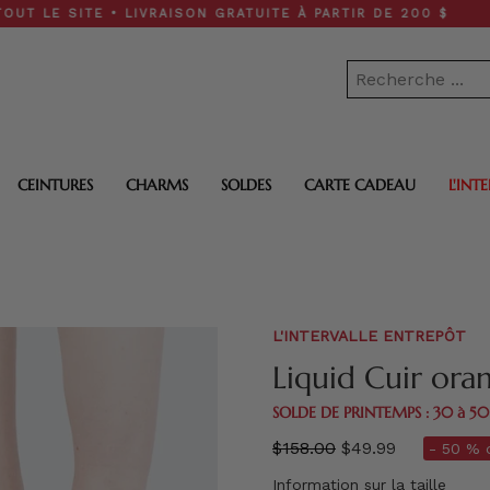
SITE • LIVRAISON GRATUITE À PARTIR DE 200 $
CEINTURES
CHARMS
SOLDES
CARTE CADEAU
L'INT
L'INTERVALLE ENTREPÔT
Liquid Cuir ora
SOLDE DE PRINTEMPS : 30 à 5
régulier
$158.00
$49.99
- 50 % d
prix
Information sur la taille