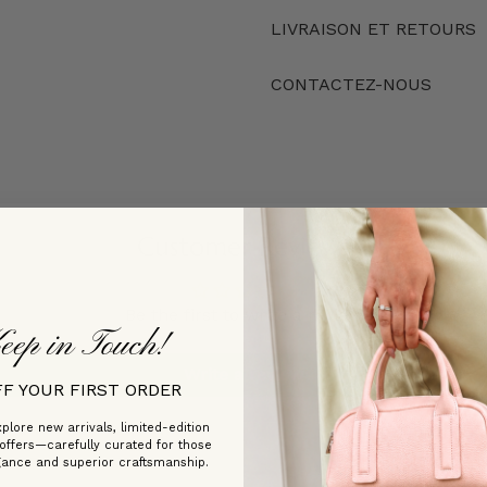
LIVRAISON ET RETOURS
CONTACTEZ-NOUS
Customer Reviews
Be the first to write a review
eep in Touch!
Write a review
FF YOUR FIRST ORDER
plore new arrivals, limited-edition
 offers—carefully curated for those
gance and superior craftsmanship.