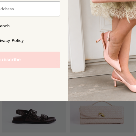
rench
ree to our [Privacy Policy]
ivacy Policy
ubscribe