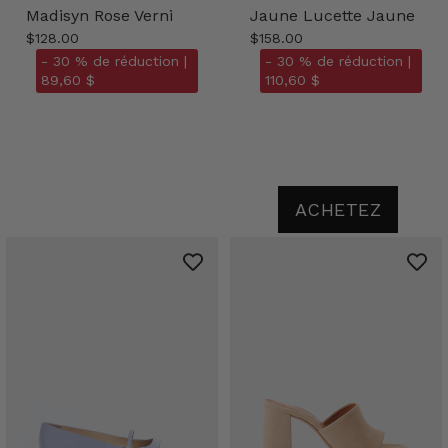
Madisyn Rose Verni
Jaune Lucette Jaune
$128.00
$158.00
- 30 % de réduction |
- 30 % de réduction |
89,60 $
110,60 $
ACHETEZ