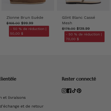
Zionne Brun Suède
Glint Blanc Cassé
Mesh
$168.00
$99.99
$178.00
$139.99
- 50 % de réduction |
50,00 $
- 50 % de réduction |
70,00 $
lientèle
Rester connecté
Instagram
Facebook
TikTok
Pinterest
 et livraisons
 d'échange et de retour