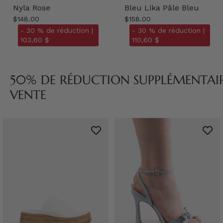
Nyla Rose
Bleu Lika Pâle Bleu
$148.00
$158.00
- 30 % de réduction |
- 30 % de réduction |
103,60 $
110,60 $
50% DE RÉDUCTION SUPPLÉMENTAIRE
VENTE