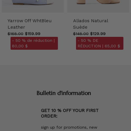
Yarrow Off WhtBleu
Aliados Natural
Leather
Suède
$168.00
$159.99
$148.00
$129.99
- 50 % de réduction |
- 50 % DE
80,00 $
RÉDUCTION |
65,00 $
Bulletin d'information
GET 10 % OFF YOUR FIRST
ORDER:
sign up for promotions, new