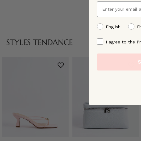
Email
preffered language
English
F
STYLES TENDANCE
By signing up, you ag
I agree to the Pr
S