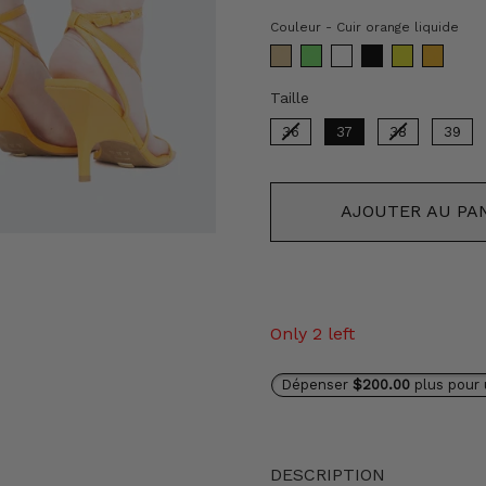
Co
Couleur
-
Cuir orange liquide
Taille
Taille
36
37
38
39
AJOUTER AU PA
Only 2 left
Dépenser
$200.00
plus pour 
DESCRIPTION