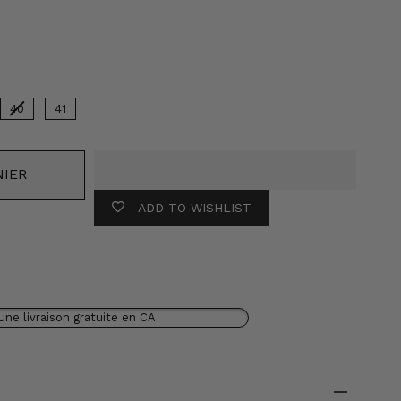
uleur
40
41
NIER
ADD TO WISHLIST
une livraison gratuite en CA