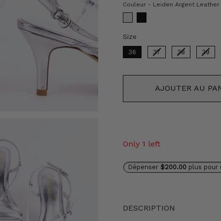
Couleur
-
Leiden Argent Leather
Size
Size
36
37
38
39
AJOUTER AU PA
Only 1 left
Dépenser
$200.00
plus pour 
DESCRIPTION