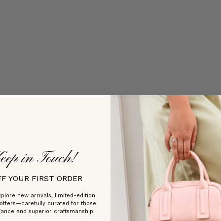
Customer Reviews
Be the first to write a review
eep in Touch!
Write a review
FF YOUR FIRST ORDER
plore new arrivals, limited-edition
 offers—carefully curated for those
gance and superior craftsmanship.