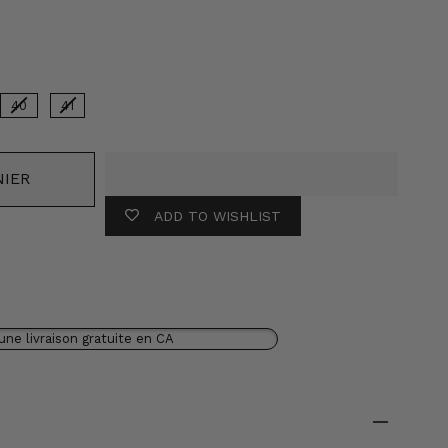
Couleur
40
41
NIER
ADD TO WISHLIST
une livraison gratuite en CA