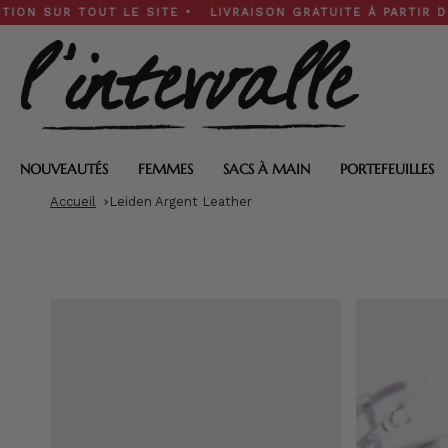
Skip
R TOUT LE SITE • LIVRAISON GRATUITE À PARTIR DE 200 $ 
to
content
NOUVEAUTÉS
FEMMES
SACS À MAIN
PORTEFEUILLES
Accueil
Leiden Argent Leather