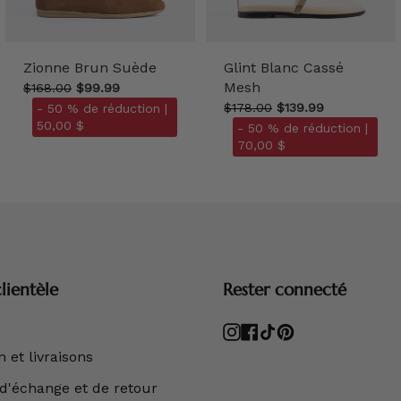
Zionne Brun Suède
Glint Blanc Cassé
Mesh
$168.00
$99.99
$178.00
$139.99
- 50 % de réduction |
50,00 $
- 50 % de réduction |
70,00 $
lientèle
Rester connecté
Instagram
Facebook
TikTok
Pinterest
 et livraisons
 d'échange et de retour