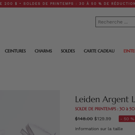
• SOLDES DE PRINTEMPS : 30 À 50 % DE RÉDUCTION SUR TO
CEINTURES
CHARMS
SOLDES
CARTE CADEAU
L'INT
Leiden Argent 
SOLDE DE PRINTEMPS : 30 à 5
régulier
$148.00
$129.99
- 50 %
prix
Information sur la taille