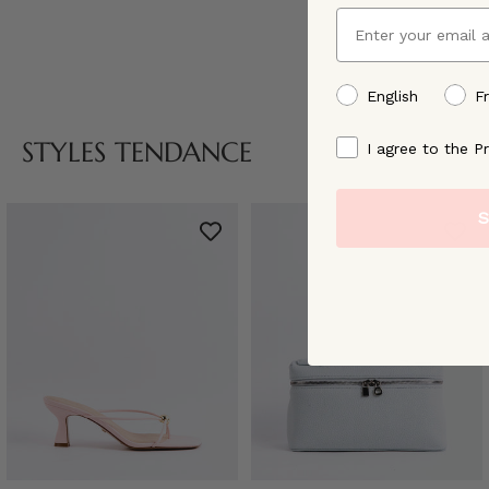
Email
preffered language
English
F
By signing up, you ag
STYLES TENDANCE
I agree to the Pr
S