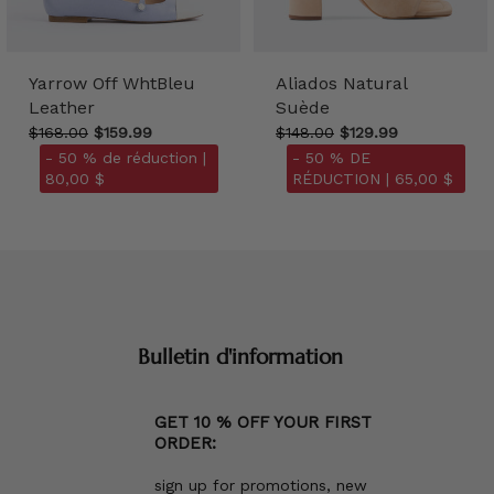
Yarrow Off WhtBleu
Aliados Natural
Leather
Suède
$168.00
$159.99
$148.00
$129.99
- 50 % de réduction |
- 50 % DE
80,00 $
RÉDUCTION |
65,00 $
Bulletin d'information
GET 10 % OFF YOUR FIRST
ORDER:
sign up for promotions, new