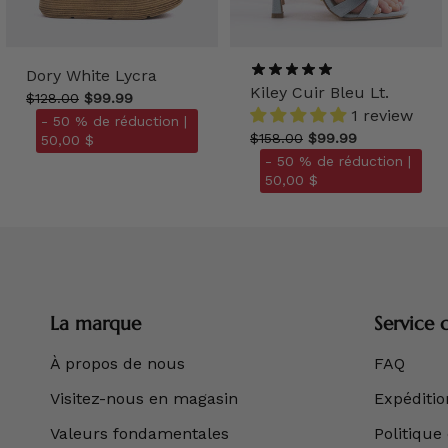
Dory White Lycra
Kiley Cuir Bleu Lt.
$128.00
$99.99
1 review
- 50 % de réduction |
$158.00
$99.99
50,00 $
- 50 % de réduction |
50,00 $
La marque
Service c
À propos de nous
FAQ
Visitez-nous en magasin
Expédition
Valeurs fondamentales
Politique