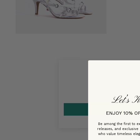
Let’s K
ENJOY 10% O
Be among the first to ex
releases, and exclusive
who value timeless ele