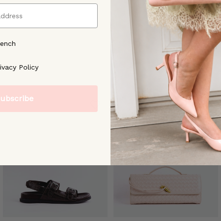
rench
ree to our [Privacy Policy]
ivacy Policy
ubscribe