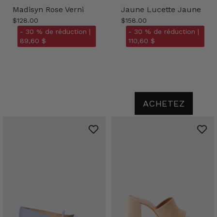
Madisyn Rose Verni
Jaune Lucette Jaune
$128.00
$158.00
- 30 % de réduction |
- 30 % de réduction |
89,60 $
110,60 $
ACHETEZ