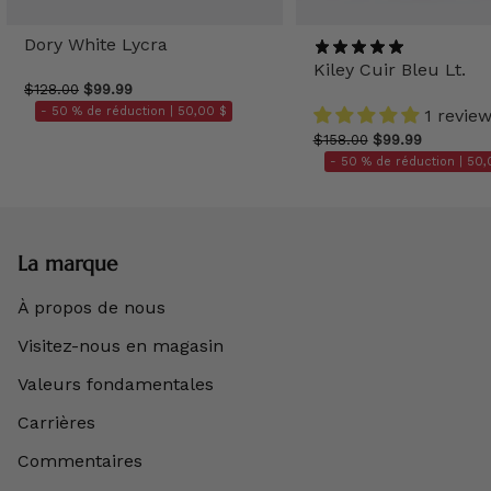
Dory White Lycra
Kiley Cuir Bleu Lt.
$128.00
$99.99
- 50 % de réduction |
50,00 $
1 revie
$158.00
$99.99
- 50 % de réduction |
50,
La marque
À propos de nous
Visitez-nous en magasin
Valeurs fondamentales
Carrières
Commentaires