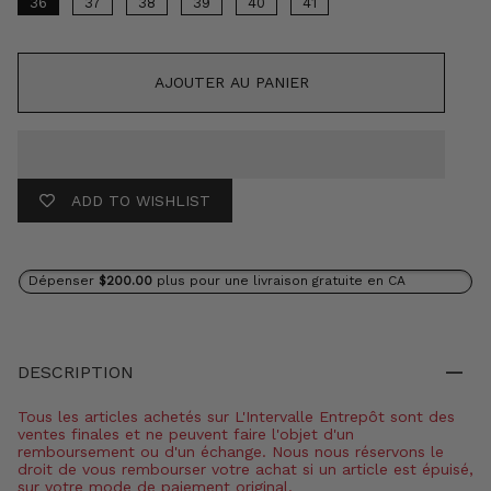
36
37
38
39
40
41
AJOUTER AU PANIER
ADD TO WISHLIST
Dépenser
$200.00
plus pour une livraison gratuite en CA
DESCRIPTION
Tous les articles achetés sur L'Intervalle Entrepôt sont des
ventes finales et ne peuvent faire l'objet d'un
remboursement ou d'un échange. Nous nous réservons le
droit de vous rembourser votre achat si un article est épuisé,
sur votre mode de paiement original.