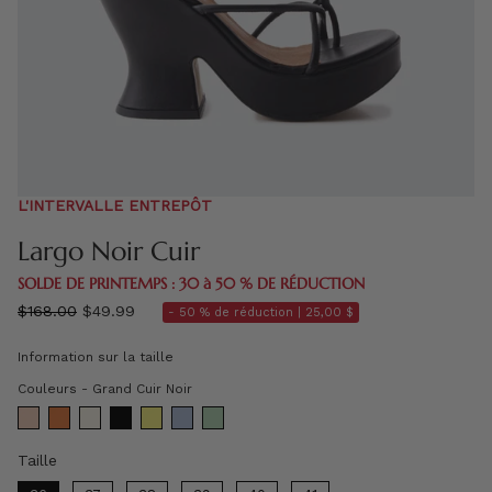
L'INTERVALLE ENTREPÔT
Largo Noir Cuir
SOLDE DE PRINTEMPS : 30 à 50 % DE RÉDUCTION
régulier
$168.00
$49.99
- 50 % de réduction |
25,00 $
prix
Information sur la taille
Couleurs
Couleurs
-
Grand Cuir Noir
Taille
Taille