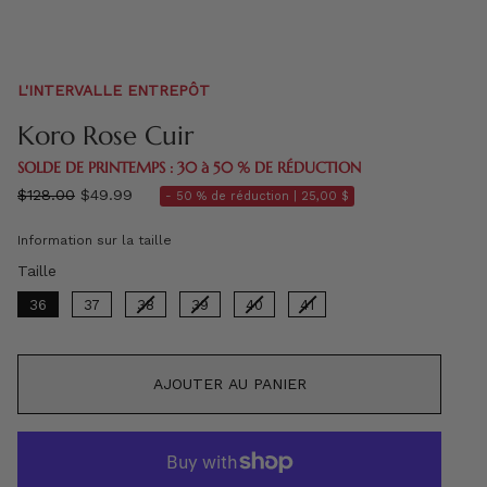
L'INTERVALLE ENTREPÔT
Koro Rose Cuir
SOLDE DE PRINTEMPS : 30 à 50 % DE RÉDUCTION
régulier
$128.00
$49.99
- 50 % de réduction |
25,00 $
prix
Information sur la taille
Taille
Taille
36
37
38
39
40
41
AJOUTER AU PANIER