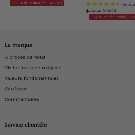
- 50 % de réduction |
50,00 $
1 revie
$158.00
$99.99
- 50 % de réduction |
50,
La marque
À propos de nous
Visitez-nous en magasin
Valeurs fondamentales
Carrières
Commentaires
Service clientèle