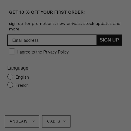
GET 10 % OFF YOUR FIRST ORDER:
sign up for promotions, new arrivals, stock updates and
more.
SIGN UP
I agree to the Privacy Policy
Language:
English
French
Langue
Monnaie
ANGLAIS
CAD $