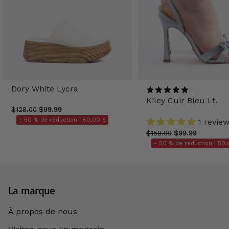
Dory White Lycra
Kiley Cuir Bleu Lt.
$128.00
$99.99
- 50 % de réduction |
50,00 $
1 revie
$158.00
$99.99
- 50 % de réduction |
50,
La marque
À propos de nous