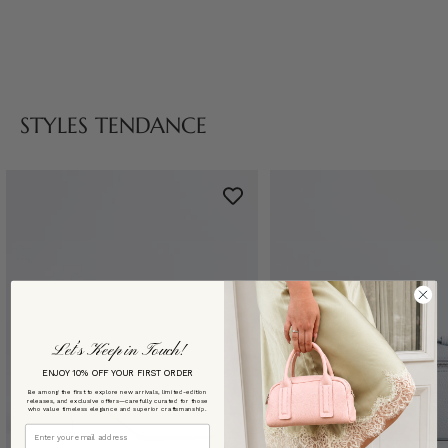
STYLES TENDANCE
Let’s Keep in Touch!
ENJOY 10% OFF YOUR FIRST ORDER
Be among the first to explore new arrivals, limited-edition
releases, and exclusive offers—carefully curated for those
who value timeless elegance and superior craftsmanship.
Email