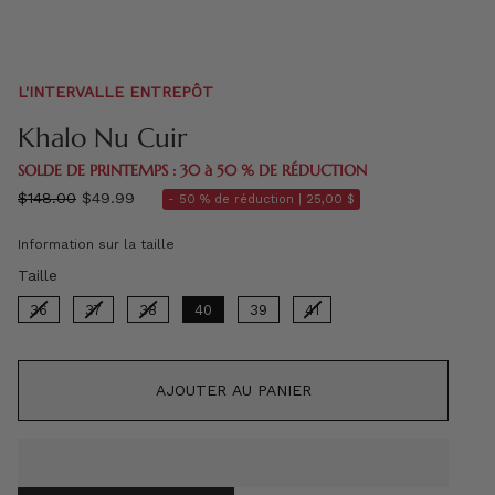
L'INTERVALLE ENTREPÔT
Khalo Nu Cuir
SOLDE DE PRINTEMPS : 30 à 50 % DE RÉDUCTION
régulier
$148.00
$49.99
- 50 % de réduction |
25,00 $
prix
Information sur la taille
Taille
Taille
36
37
38
40
39
41
AJOUTER AU PANIER