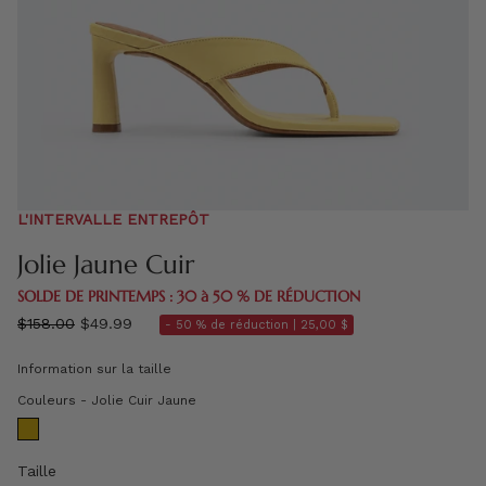
L'INTERVALLE ENTREPÔT
Jolie Jaune Cuir
SOLDE DE PRINTEMPS : 30 à 50 % DE RÉDUCTION
régulier
$158.00
$49.99
- 50 % de réduction |
25,00 $
prix
Information sur la taille
Couleurs
Couleurs
-
Jolie Cuir Jaune
Taille
Taille