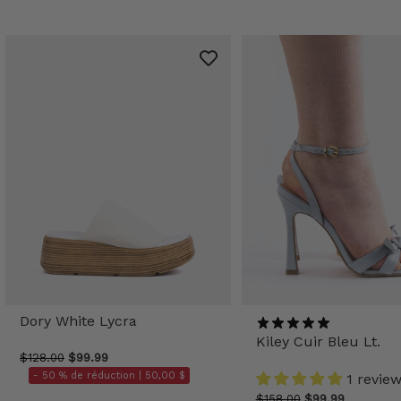
Dory White Lycra
Kiley Cuir Bleu Lt.
$128.00
$99.99
- 50 % de réduction |
50,00 $
1 revie
$158.00
$99.99