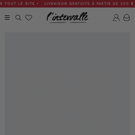
Skip
OUT LE SITE • LIVRAISON GRATUITE À PARTIR DE 200 $ • S
to
content
Recherche
Compt