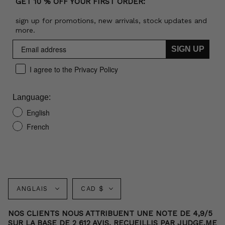
GET 10 % OFF YOUR FIRST ORDER:
sign up for promotions, new arrivals, stock updates and
more.
SIGN UP
I agree to the Privacy Policy
Language:
English
French
Langue
Monnaie
ANGLAIS
CAD $
NOS CLIENTS NOUS ATTRIBUENT UNE NOTE DE 4,9/5
SUR LA BASE DE 2 612 AVIS. RECUEILLIS PAR JUDGE.ME