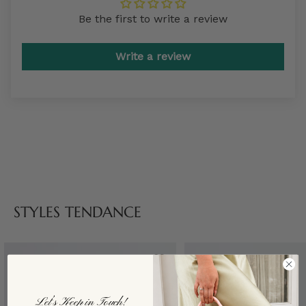
Be the first to write a review
Write a review
STYLES TENDANCE
Let’s Keep in Touch!