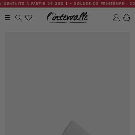
Skip
ATUITE À PARTIR DE 200 $ • SOLDES DE PRINTEMPS : 30 À 
to
content
Recherche
Compt