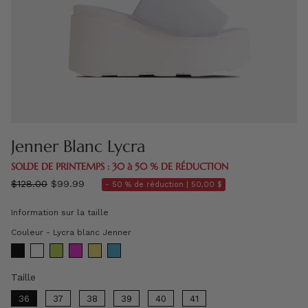
Jenner Blanc Lycra
SOLDE DE PRINTEMPS : 30 à 50 % DE RÉDUCTION
régulier
$128.00
$99.99
- 50 % de réduction |
50,00 $
prix
Information sur la taille
Couleur
Couleur
-
Lycra blanc Jenner
Taille
Taille
36
37
38
39
40
41