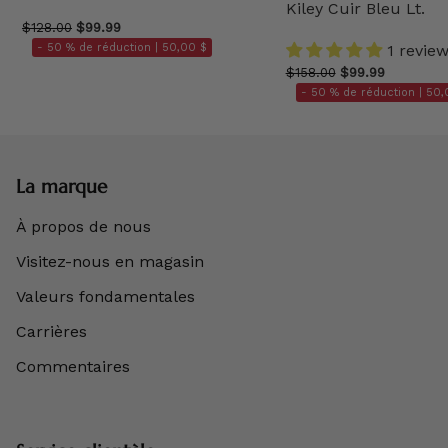
Kiley Cuir Bleu Lt.
$128.00
$99.99
- 50 % de réduction |
50,00 $
1 revie
$158.00
$99.99
- 50 % de réduction |
50,
La marque
À propos de nous
Visitez-nous en magasin
Valeurs fondamentales
Carrières
Commentaires